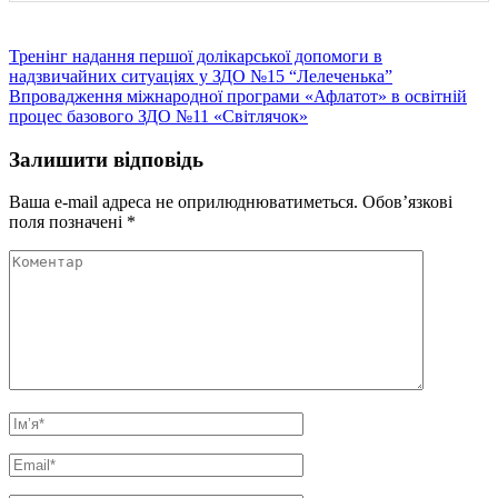
Навігація
Тренінг надання першої долікарської допомоги в
надзвичайних ситуаціях у ЗДО №15 “Лелеченька”
записів
Впровадження міжнародної програми «Афлатот» в освітній
процес базового ЗДО №11 «Світлячок»
Залишити відповідь
Ваша e-mail адреса не оприлюднюватиметься.
Обов’язкові
поля позначені
*
Коментар
Ім’я
*
Email
*