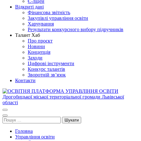
Є-ліцей
Відкриті дані
Фінансова звітність
Закупівлі управління освіти
Харчування
Результати конкурсного вибору підручників
Талант Хаб
Про проєкт
Новини
Концепція
Заходи
Цифрові інструменти
Конкурс талантів
Зворотній зв’язок
Контакти
ОСВІТНЯ ПЛАТФОРМА УПРАВЛІННЯ ОСВІТИ
Освіта Дрогобича
Дрогобицької міської територіальної громади Львівської області
Пошук:
Головна
Управління освіти