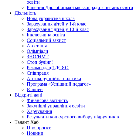
освіти
Рішення Дрогобицької міської ради з питань освіти
Діяльність
Нова українська школа
Зарахування дітей у 1-й клас
Зарахування дітей у 10-й клас
Інклюзивна освіта
Соціальний захист
Атестація
Олімпіади
ЗНО/НМТ
Стоп булінг!
Рекомендації ДСЯО
Співпраця
Антикорупційна політика
Програма «Успішний педагог»
Є-ліцей
Відкриті дані
Фінансова звітність
Закупівлі управління освіти
Харчування
Результати конкурсного вибору підручників
Талант Хаб
Про проєкт
Новини