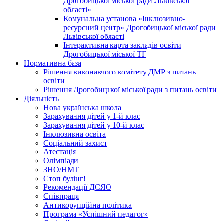
Дрогобицької міської ради Львівської
області»
Комунальна установа «Інклюзивно-
ресурсний центр» Дрогобицької міської ради
Львівської області
Інтерактивна карта закладів освіти
Дрогобицької міської ТГ
Нормативна база
Рішення виконавчого комітету ДМР з питань
освіти
Рішення Дрогобицької міської ради з питань освіти
Діяльність
Нова українська школа
Зарахування дітей у 1-й клас
Зарахування дітей у 10-й клас
Інклюзивна освіта
Соціальний захист
Атестація
Олімпіади
ЗНО/НМТ
Стоп булінг!
Рекомендації ДСЯО
Співпраця
Антикорупційна політика
Програма «Успішний педагог»