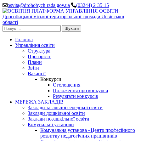
Перейти
osvita@drohobych-rada.gov.ua
(03244) 2-35-15
до
вмісту
(натисніть
Enter)
Пошук:
Головна
Управління освіти
Структура
Прозорість
Плани
Звіти
Вакансії
Конкурси
Оголошення
Положення про конкурси
Результати конкурсів
МЕРЕЖА ЗАКЛАДІВ
Заклади загальної середньої освіти
Заклади дошкільної освіти
Заклади позашкільної освіти
Комунальні установи
Комунальна установа «Центр професійного
розвитку педагогічних працівників