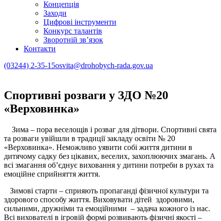
Концепція
Заходи
Цифрові інструменти
Конкурс талантів
Зворотній зв’язок
Контакти
(03244) 2-35-15
osvita@drohobych-rada.gov.ua
Спортивні розваги у ЗДО №20
«Верховинка»
Зима – пора веселощів і розваг для дітвори. Спортивні свята
та розваги увійшли в традиції закладу освіти № 20
«Верховинка». Неможливо уявити собі життя дитини в
дитячому садку без цікавих, веселих, захоплюючих змагань. А
всі змагання об’єднує виховання у дитини потреби в рухах та
емоційне сприйняття життя.
Зимові старти – сприяють пропаганді фізичної культури та
здорового способу життя. Виховувати дітей здоровими,
сильними, дружніми та емоційними – задача кожного із нас.
Всі вихователі в ігровій формі розвивають фізичні якості –