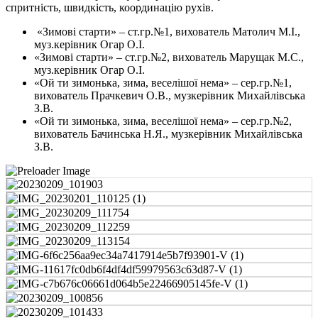
спритність, швидкість, координацію рухів.
«Зимові старти» – ст.гр.№1, вихователь Матолич М.І.,
муз.керівник Огар О.І.
«Зимові старти» – ст.гр.№2, вихователь Марущак М.С.,
муз.керівник Огар О.І.
«Ой ти зимонька, зима, веселішої нема» – сер.гр.№1,
вихователь Прачкевич О.В., музкерівник Михайлівська
З.В.
«Ой ти зимонька, зима, веселішої нема» – сер.гр.№2,
вихователь Бачинська Н.Я., музкерівник Михайлівська
З.В.