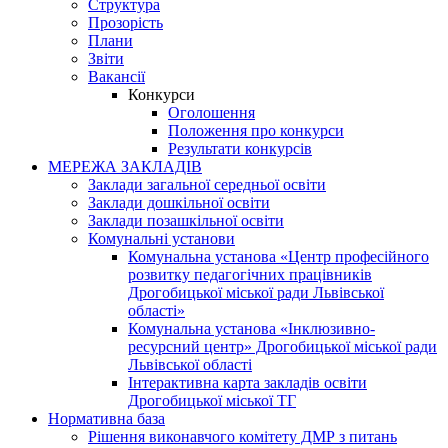
Структура
Прозорість
Плани
Звіти
Вакансії
Конкурси
Оголошення
Положення про конкурси
Результати конкурсів
МЕРЕЖА ЗАКЛАДІВ
Заклади загальної середньої освіти
Заклади дошкільної освіти
Заклади позашкільної освіти
Комунальні установи
Комунальна установа «Центр професійного
розвитку педагогічних працівників
Дрогобицької міської ради Львівської
області»
Комунальна установа «Інклюзивно-
ресурсний центр» Дрогобицької міської ради
Львівської області
Інтерактивна карта закладів освіти
Дрогобицької міської ТГ
Нормативна база
Рішення виконавчого комітету ДМР з питань