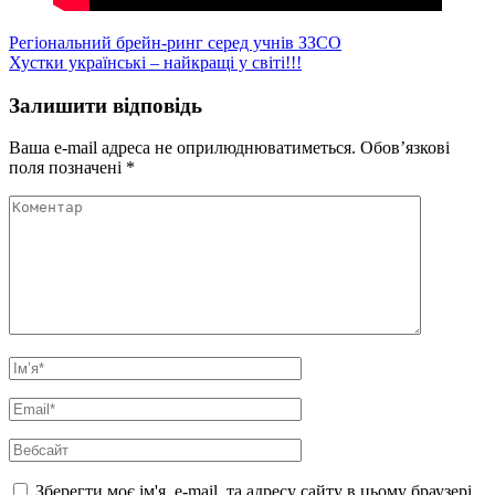
Навігація
Регіональний брейн-ринг серед учнів ЗЗСО
Хустки українські – найкращі у світі!!!
записів
Залишити відповідь
Ваша e-mail адреса не оприлюднюватиметься.
Обов’язкові
поля позначені
*
Коментар
Ім’я
*
Email
*
Вебсайт
Зберегти моє ім'я, e-mail, та адресу сайту в цьому браузері