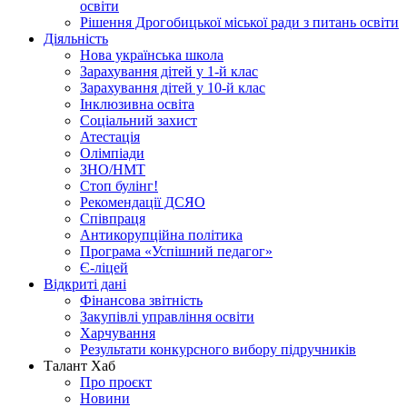
освіти
Рішення Дрогобицької міської ради з питань освіти
Діяльність
Нова українська школа
Зарахування дітей у 1-й клас
Зарахування дітей у 10-й клас
Інклюзивна освіта
Соціальний захист
Атестація
Олімпіади
ЗНО/НМТ
Стоп булінг!
Рекомендації ДСЯО
Співпраця
Антикорупційна політика
Програма «Успішний педагог»
Є-ліцей
Відкриті дані
Фінансова звітність
Закупівлі управління освіти
Харчування
Результати конкурсного вибору підручників
Талант Хаб
Про проєкт
Новини