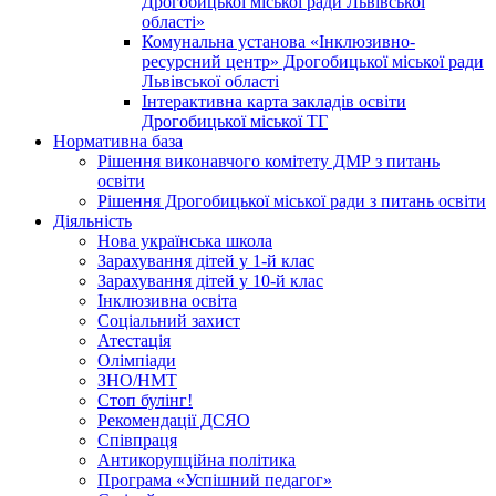
Дрогобицької міської ради Львівської
області»
Комунальна установа «Інклюзивно-
ресурсний центр» Дрогобицької міської ради
Львівської області
Інтерактивна карта закладів освіти
Дрогобицької міської ТГ
Нормативна база
Рішення виконавчого комітету ДМР з питань
освіти
Рішення Дрогобицької міської ради з питань освіти
Діяльність
Нова українська школа
Зарахування дітей у 1-й клас
Зарахування дітей у 10-й клас
Інклюзивна освіта
Соціальний захист
Атестація
Олімпіади
ЗНО/НМТ
Стоп булінг!
Рекомендації ДСЯО
Співпраця
Антикорупційна політика
Програма «Успішний педагог»