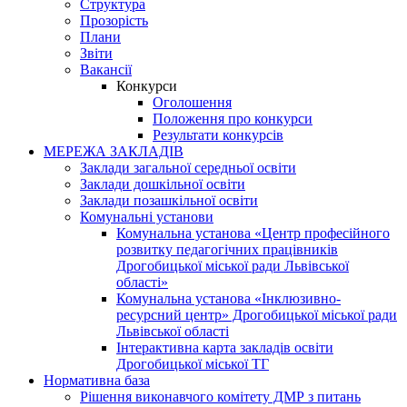
Структура
Прозорість
Плани
Звіти
Вакансії
Конкурси
Оголошення
Положення про конкурси
Результати конкурсів
МЕРЕЖА ЗАКЛАДІВ
Заклади загальної середньої освіти
Заклади дошкільної освіти
Заклади позашкільної освіти
Комунальні установи
Комунальна установа «Центр професійного
розвитку педагогічних працівників
Дрогобицької міської ради Львівської
області»
Комунальна установа «Інклюзивно-
ресурсний центр» Дрогобицької міської ради
Львівської області
Інтерактивна карта закладів освіти
Дрогобицької міської ТГ
Нормативна база
Рішення виконавчого комітету ДМР з питань