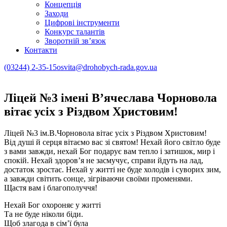
Концепція
Заходи
Цифрові інструменти
Конкурс талантів
Зворотній зв’язок
Контакти
(03244) 2-35-15
osvita@drohobych-rada.gov.ua
Ліцей №3 імені В’ячеслава Чорновола
вітає усіх з Різдвом Христовим!
Ліцей №3 ім.В.Чорновола вітає усіх з Різдвом Христовим!
Від душі й серця вітаємо вас зі святом! Нехай його світло буде
з вами завжди, нехай Бог подарує вам тепло і затишок, мир і
спокій. Нехай здоров’я не засмучує, справи йдуть на лад,
достаток зростає. Нехай у житті не буде холодів і суворих зим,
а завжди світить сонце, зігріваючи своїми променями.
Щастя вам і благополуччя!
Нехай Бог охороняє у житті
Та не буде ніколи біди.
Щоб злагода в сім’ї була