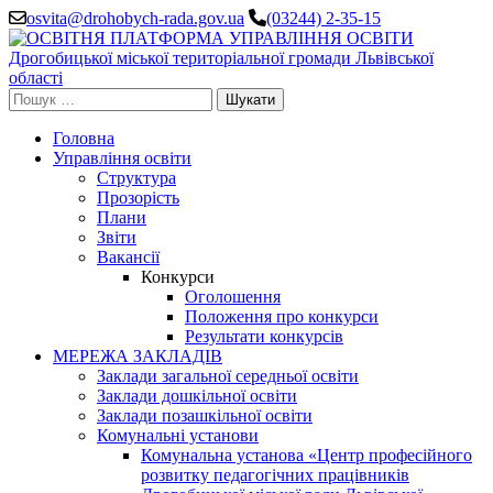
Перейти
osvita@drohobych-rada.gov.ua
(03244) 2-35-15
до
вмісту
(натисніть
Enter)
Пошук:
Головна
Управління освіти
Структура
Прозорість
Плани
Звіти
Вакансії
Конкурси
Оголошення
Положення про конкурси
Результати конкурсів
МЕРЕЖА ЗАКЛАДІВ
Заклади загальної середньої освіти
Заклади дошкільної освіти
Заклади позашкільної освіти
Комунальні установи
Комунальна установа «Центр професійного
розвитку педагогічних працівників