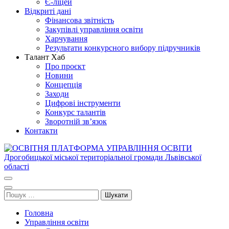
Є-ліцей
Відкриті дані
Фінансова звітність
Закупівлі управління освіти
Харчування
Результати конкурсного вибору підручників
Талант Хаб
Про проєкт
Новини
Концепція
Заходи
Цифрові інструменти
Конкурс талантів
Зворотній зв’язок
Контакти
ОСВІТНЯ ПЛАТФОРМА УПРАВЛІННЯ ОСВІТИ
Освіта Дрогобича
Дрогобицької міської територіальної громади Львівської області
Пошук:
Головна
Управління освіти