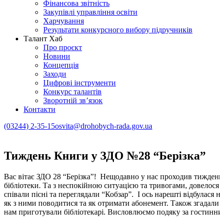
Фінансова звітність
Закупівлі управління освіти
Харчування
Результати конкурсного вибору підручників
Талант Хаб
Про проєкт
Новини
Концепція
Заходи
Цифрові інструменти
Конкурс талантів
Зворотній зв’язок
Контакти
(03244) 2-35-15
osvita@drohobych-rada.gov.ua
Тиждень Книги у ЗДО №28 “Берізка”
Вас вітає ЗДО 28 “Берізка”! Нещодавно у нас проходив тиждень 
бібліотеки. Та з неспокійною ситуацією та тривогами, довелос
співали пісні та переглядали “Кобзар”. І ось нарешті відбулася
як з ними поводитися та як отримати абонемент. Також згадали Ш
нам приготували бібліотекарі. Висловлюємо подяку за гостинни