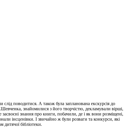
и слід поводитися. А також була запланована екскурсія до
Т.Шевченка, знайомилися з його творчістю, декламували вірші,
 засвоєні знання про книги, побачили, де і як вони розміщені,
нали інсценівки. І звичайно ж були розваги та конкурси, які
 дитячої бібліотеки.