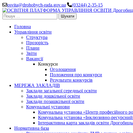
Перейти
osvita@drohobych-rada.gov.ua
(03244) 2-35-15
до
вмісту
Пошук:
(натисніть
Enter)
Головна
Управління освіти
Структура
Прозорість
Плани
Звіти
Вакансії
Конкурси
Оголошення
Положення про конкурси
Результати конкурсів
МЕРЕЖА ЗАКЛАДІВ
Заклади загальної середньої освіти
Заклади дошкільної освіти
Заклади позашкільної освіти
Комунальні установи
Комунальна установа «Центр професійного роз
Комунальна установа «Інклюзивно-ресурсний ц
Інтерактивна карта закладів освіти Дрогобицьк
Нормативна база