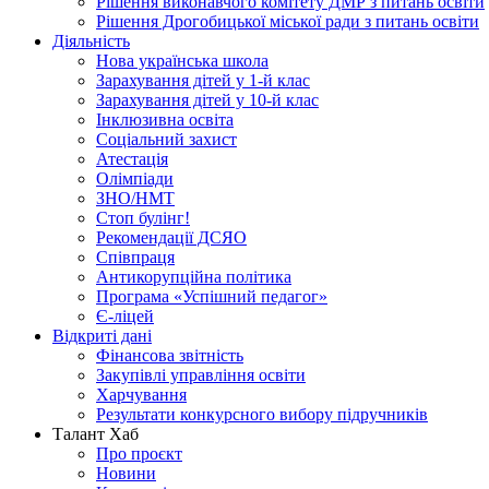
Рішення виконавчого комітету ДМР з питань освіти
Рішення Дрогобицької міської ради з питань освіти
Діяльність
Нова українська школа
Зарахування дітей у 1-й клас
Зарахування дітей у 10-й клас
Інклюзивна освіта
Соціальний захист
Атестація
Олімпіади
ЗНО/НМТ
Стоп булінг!
Рекомендації ДСЯО
Співпраця
Антикорупційна політика
Програма «Успішний педагог»
Є-ліцей
Відкриті дані
Фінансова звітність
Закупівлі управління освіти
Харчування
Результати конкурсного вибору підручників
Талант Хаб
Про проєкт
Новини