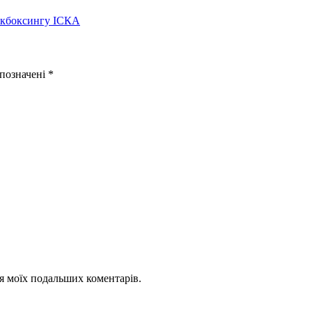
кікбоксингу ІСКА
 позначені
*
для моїх подальших коментарів.