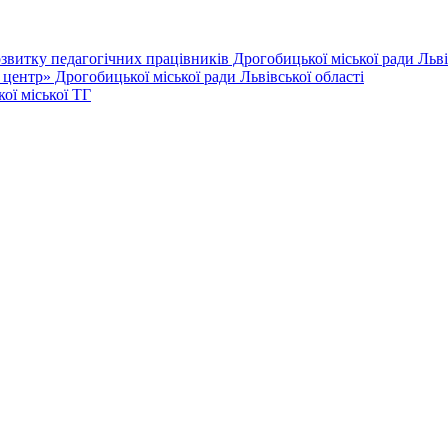
витку педагогічних працівників Дрогобицької міської ради Львів
ентр» Дрогобицької міської ради Львівської області
ої міської ТГ