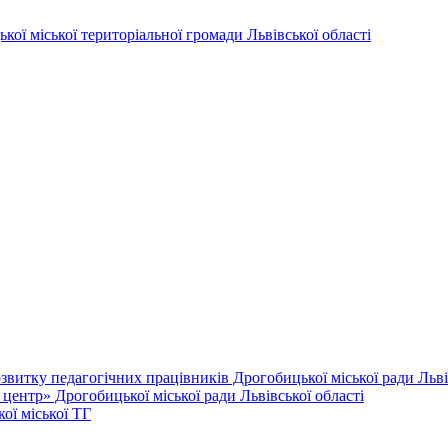
витку педагогічних працівників Дрогобицької міської ради Львів
ентр» Дрогобицької міської ради Львівської області
ої міської ТГ