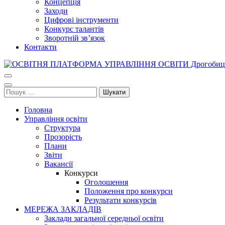
Концепція
Заходи
Цифрові інструменти
Конкурс талантів
Зворотній зв’язок
Контакти
ОСВІТНЯ ПЛАТФОРМА УПРАВЛІННЯ ОСВІТИ Дрогобицької міськ
Освіта Дрогобича
Пошук:
Головна
Управління освіти
Структура
Прозорість
Плани
Звіти
Вакансії
Конкурси
Оголошення
Положення про конкурси
Результати конкурсів
МЕРЕЖА ЗАКЛАДІВ
Заклади загальної середньої освіти