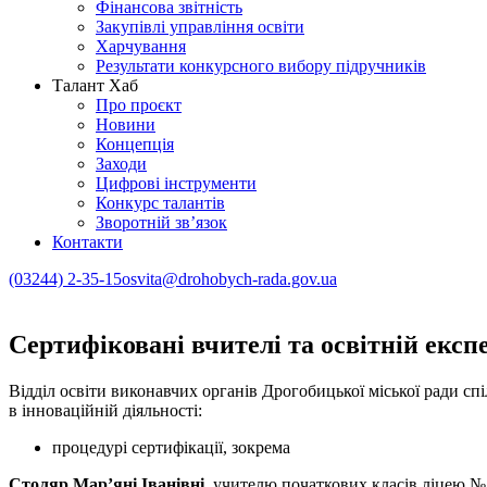
Фінансова звітність
Закупівлі управління освіти
Харчування
Результати конкурсного вибору підручників
Талант Хаб
Про проєкт
Новини
Концепція
Заходи
Цифрові інструменти
Конкурс талантів
Зворотній зв’язок
Контакти
(03244) 2-35-15
osvita@drohobych-rada.gov.ua
Сертифіковані вчителі та освітній експ
Відділ освіти виконавчих органів Дрогобицької міської ради сп
в інноваційній діяльності:
процедурі сертифікації, зокрема
Столяр Мар’яні Іванівні
, учителю початкових класів ліцею №