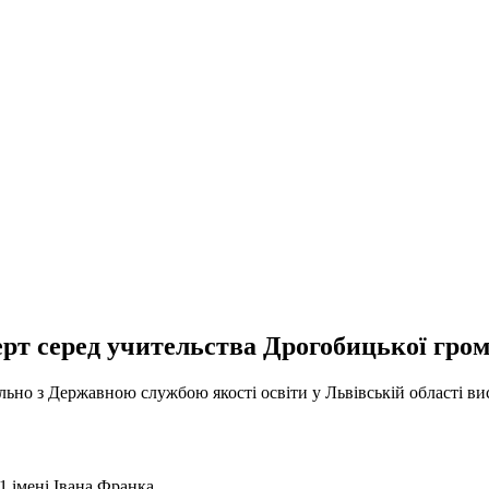
ерт серед учительства Дрогобицької гром
ільно з Державною службою якості освіти у Львівській області в
1 імені Івана Франка,