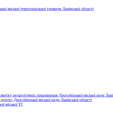
витку педагогічних працівників Дрогобицької міської ради Львів
ентр» Дрогобицької міської ради Львівської області
ої міської ТГ