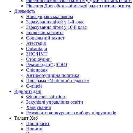
Рішення виконавчого комітету ДМР з питань освіти
Рішення Дрогобицької міської ради з питань освіти
Діяльність
Нова українська школа
Зарахування дітей у 1-й клас
Зарахування дітей у 10-й клас
Інклюзивна освіта
Соціальний захист
Атестація
Олімпіади
ЗНО/НМТ
Стоп булінг!
Рекомендації ДСЯО
Співпраця
Антикорупційна політика
Програма «Успішний педагог»
Є-ліцей
Відкриті дані
Фінансова звітність
Закупівлі управління освіти
Харчування
Результати конкурсного вибору підручників
Талант Хаб
Про проєкт
Новини