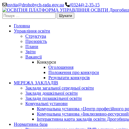
Перейти
osvita@drohobych-rada.gov.ua
(03244) 2-35-15
до
вмісту
Пошук:
(натисніть
Enter)
Головна
Управління освіти
Структура
Прозорість
Плани
Звіти
Вакансії
Конкурси
Оголошення
Положення про конкурси
Результати конкурсів
МЕРЕЖА ЗАКЛАДІВ
Заклади загальної середньої освіти
Заклади дошкільної освіти
Заклади позашкільної освіти
Комунальні установи
Комунальна установа «Центр професійного роз
Комунальна установа «Інклюзивно-ресурсний ц
Інтерактивна карта закладів освіти Дрогобицьк
Нормативна база