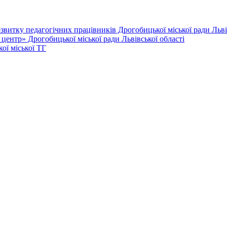
витку педагогічних працівників Дрогобицької міської ради Львів
ентр» Дрогобицької міської ради Львівської області
ої міської ТГ