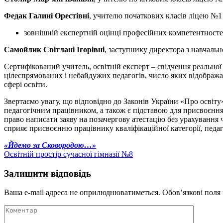
Федак Галині Орестівні
, учителю початкових класів ліцею №1 
зовнішній експертній оцінці професійних компетентносте
Самойлик Світлані Ігорівні
, заступнику директора з навчальн
Сертифікований учитель, освітній експерт – свідчення реальної 
цілеспрямованих і небайдужих педагогів, число яких відобража
сфері освіти.
Звертаємо увагу, що відповідно до Законів України «Про освіту
педагогічним працівником, а також є підставою для присвоєння 
право написати заяву на позачергову атестацію без урахування 
сприяє присвоєнню працівнику кваліфікаційної категорії, педаг
Навігація
«Йдемо за Сковородою…»
Освітній простір сучасної гімназії №8
записів
Залишити відповідь
Ваша e-mail адреса не оприлюднюватиметься.
Обов’язкові поля
Коментар