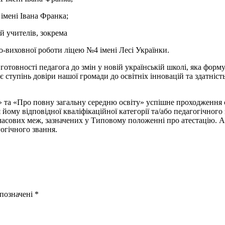
імені Івана Франка;
й учителів, зокрема
о-виховної роботи ліцею №4 імені Лесі Українки.
готовності педагога до змін у новій українській школі, яка форм
є ступінь довіри нашої громади до освітніх інновацій та здатніс
» та «Про повну загальну середню освіту» успішне проходження с
йому відповідної кваліфікаційної категорії та/або педагогічного
часових меж, зазначених у Типовому положенні про атестацію. Адм
огічного звання.
 позначені
*