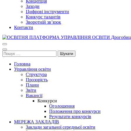
Концепція
Заходи
Цифрові інструменти
Конкурс талантів
Зворотній зв’язок
Контакти
ОСВІТНЯ ПЛАТФОРМА УПРАВЛІННЯ ОСВІТИ Дрогобицької міськ
Освіта Дрогобича
Пошук:
Головна
Управління освіти
Структура
Прозорість
Плани
Звіти
Вакансії
Конкурси
Оголошення
Положення про конкурси
Результати конкурсів
МЕРЕЖА ЗАКЛАДІВ
Заклади загальної середньої освіти