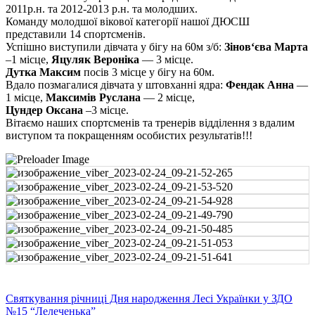
2011р.н. та 2012-2013 р.н. та молодших.
Команду молодшої вікової категорії нашої ДЮСШ
представили 14 спортсменів.
Успішно виступили дівчата у бігу на 60м з/б:
Зінов‘єва Марта
–1 місце,
Яцуляк Вероніка
— 3 місце.
Дутка Максим
посів 3 місце у бігу на 60м.
Вдало позмагалися дівчата у штовханні ядра:
Фендак Анна
—
1 місце,
Максимів Руслана
— 2 місце,
Цундер Оксана
–3 місце.
Вітаємо наших спортсменів та тренерів відділення з вдалим
виступом та покращенням особистих результатів!!!
Навігація
Святкування річниці Дня народження Лесі Українки у ЗДО
№15 “Лелеченька”