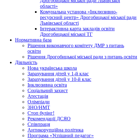
Дрогобицької міської ради Львівської
області»
Комунальна установа «Інклюзивно-
ресурсний центр» Дрогобицької міської ради
Львівської області
Інтерактивна карта закладів освіти
Дрогобицької міської ТГ
Нормативна база
Рішення виконавчого комітету ДМР з питань
освіти
Рішення Дрогобицької міської ради з питань освіти
Діяльність
Нова українська школа
Зарахування дітей у 1-й клас
Зарахування дітей у 10-й клас
Інклюзивна освіта
Соціальний захист
Атестація
Олімпіади
ЗНО/НМТ
Стоп булінг!
Рекомендації ДСЯО
Співпраця
Антикорупційна політика
Програма «Успішний педагог»