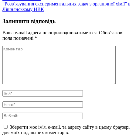
записів
“Розв’язування експериментальних задач з органічної хімії” в
Лішнянському НВК
Залишити відповідь
Ваша e-mail адреса не оприлюднюватиметься.
Обов’язкові
поля позначені
*
Коментар
Ім’я
*
Email
*
Вебсайт
Зберегти моє ім'я, e-mail, та адресу сайту в цьому браузері
для моїх подальших коментарів.