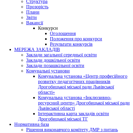
Структура
Прозорість
Плани
Звіти
Вакансії
Конкурси
Оголошення
Положення про конкурси
Результати конкурсів
МЕРЕЖА ЗАКЛАДІВ
Заклади загальної середньої освіти
Заклади дошкільної освіти
Заклади позашкільної освіти
Комунальні установи
Комунальна установа «Центр професійного
розвитку педагогічних працівників
Дрогобицької міської ради Львівської
області»
Комунальна установа «Інклюзивно-
ресурсний центр» Дрогобицької міської ради
Львівської області
Інтерактивна карта закладів освіти
Дрогобицької міської ТГ
Нормативна база
Рішення виконавчого комітету ДМР з питань