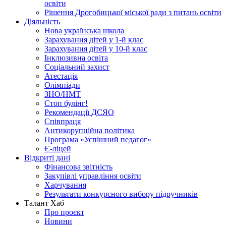
освіти
Рішення Дрогобицької міської ради з питань освіти
Діяльність
Нова українська школа
Зарахування дітей у 1-й клас
Зарахування дітей у 10-й клас
Інклюзивна освіта
Соціальний захист
Атестація
Олімпіади
ЗНО/НМТ
Стоп булінг!
Рекомендації ДСЯО
Співпраця
Антикорупційна політика
Програма «Успішний педагог»
Є-ліцей
Відкриті дані
Фінансова звітність
Закупівлі управління освіти
Харчування
Результати конкурсного вибору підручників
Талант Хаб
Про проєкт
Новини