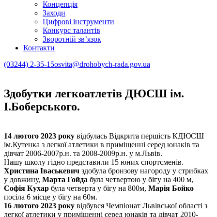
Концепція
Заходи
Цифрові інструменти
Конкурс талантів
Зворотній зв’язок
Контакти
(03244) 2-35-15
osvita@drohobych-rada.gov.ua
Здобутки легкоатлетів ДЮСШ ім.
І.Боберського.
14 лютого 2023 року
відбулась Відкрита першість КДЮСШ
ім.Кутенка з легкої атлетики в приміщенні серед юнаків та
дівчат 2006-2007р.н. та 2008-2009р.н. у м.Львів.
Нашу школу гідно представили 15 юних спортсменів.
Христина Іваськевич
здобула бронзову нагороду у стрибках
у довжину,
Марта Гойда
була четвертою у бігу на 400 м,
Софія Кухар
була четверта у бігу на 800м,
Марія Бойко
посіла 6 місце у бігу на 60м.
16 лютого 2023 року
відбувся Чемпіонат Львівської області з
легкої атлетики у приміщенні серед юнаків та дівчат 2010-