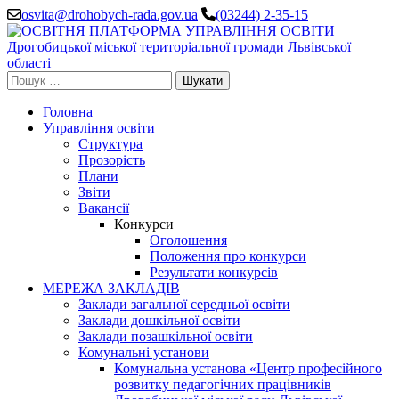
Перейти
osvita@drohobych-rada.gov.ua
(03244) 2-35-15
до
вмісту
(натисніть
Enter)
Пошук:
Головна
Управління освіти
Структура
Прозорість
Плани
Звіти
Вакансії
Конкурси
Оголошення
Положення про конкурси
Результати конкурсів
МЕРЕЖА ЗАКЛАДІВ
Заклади загальної середньої освіти
Заклади дошкільної освіти
Заклади позашкільної освіти
Комунальні установи
Комунальна установа «Центр професійного
розвитку педагогічних працівників