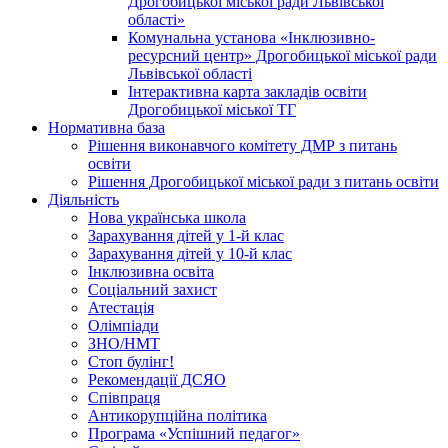
Дрогобицької міської ради Львівської
області»
Комунальна установа «Інклюзивно-
ресурсний центр» Дрогобицької міської ради
Львівської області
Інтерактивна карта закладів освіти
Дрогобицької міської ТГ
Нормативна база
Рішення виконавчого комітету ДМР з питань
освіти
Рішення Дрогобицької міської ради з питань освіти
Діяльність
Нова українська школа
Зарахування дітей у 1-й клас
Зарахування дітей у 10-й клас
Інклюзивна освіта
Соціальний захист
Атестація
Олімпіади
ЗНО/НМТ
Стоп булінг!
Рекомендації ДСЯО
Співпраця
Антикорупційна політика
Програма «Успішний педагог»