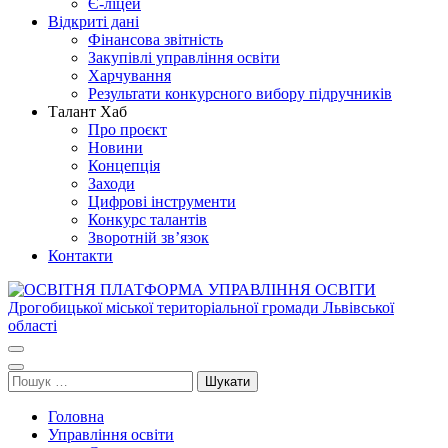
Є-ліцей
Відкриті дані
Фінансова звітність
Закупівлі управління освіти
Харчування
Результати конкурсного вибору підручників
Талант Хаб
Про проєкт
Новини
Концепція
Заходи
Цифрові інструменти
Конкурс талантів
Зворотній зв’язок
Контакти
ОСВІТНЯ ПЛАТФОРМА УПРАВЛІННЯ ОСВІТИ
Освіта Дрогобича
Дрогобицької міської територіальної громади Львівської області
Пошук:
Головна
Управління освіти