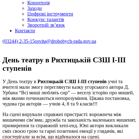
Концепція
Заходи
Цифрові інструменти
Конкурс талантів
Зворотній зв’язок
Контакти
(03244) 2-35-15
osvita@drohobych-rada.gov.ua
День театру в Рихтицькій СЗШ І-ІІІ
ступенів
У День театру в
Рихтицькій СЗШ І-ІІІ ступенів
учні та
вчителі мали змогу переглянути казку угорського автора Д.
Урбана “Всі миші люблять сир” — веселу історію про мишей,
між якими починаються непорозуміння. Цікава постановка,
чудова гра акторів — учнів 4, 8 та 9 класів!!!
На сцені вирували справжні пристрасті: ворожнеча між
мишачими сім’ями, дружба та закоханість маленьких мишенят,
примирення та справжній хепі-енд. Юні актори викликали
сміх своєю грою та гарні позитивні емоції у глядачів, які
спостерігали за всім, що відбувалося на сцені.