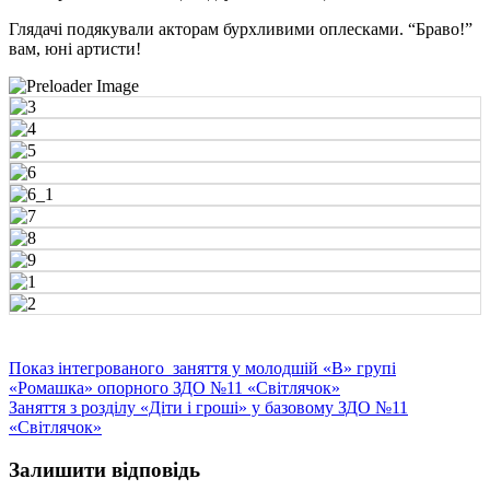
Глядачі подякували акторам бурхливими оплесками. “Браво!”
вам, юні артисти!
Навігація
Показ інтегрованого заняття у молодшій «В» групі
«Ромашка» опорного ЗДО №11 «Світлячок»
записів
Заняття з розділу «Діти і гроші» у базовому ЗДО №11
«Світлячок»
Залишити відповідь