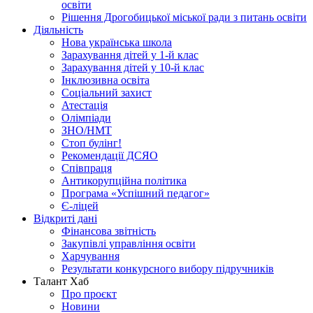
освіти
Рішення Дрогобицької міської ради з питань освіти
Діяльність
Нова українська школа
Зарахування дітей у 1-й клас
Зарахування дітей у 10-й клас
Інклюзивна освіта
Соціальний захист
Атестація
Олімпіади
ЗНО/НМТ
Стоп булінг!
Рекомендації ДСЯО
Співпраця
Антикорупційна політика
Програма «Успішний педагог»
Є-ліцей
Відкриті дані
Фінансова звітність
Закупівлі управління освіти
Харчування
Результати конкурсного вибору підручників
Талант Хаб
Про проєкт
Новини