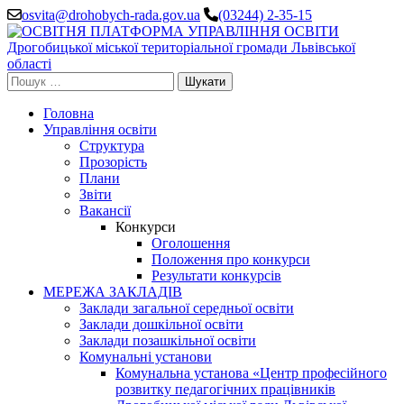
Перейти
osvita@drohobych-rada.gov.ua
(03244) 2-35-15
до
вмісту
(натисніть
Enter)
Пошук:
Головна
Управління освіти
Структура
Прозорість
Плани
Звіти
Вакансії
Конкурси
Оголошення
Положення про конкурси
Результати конкурсів
МЕРЕЖА ЗАКЛАДІВ
Заклади загальної середньої освіти
Заклади дошкільної освіти
Заклади позашкільної освіти
Комунальні установи
Комунальна установа «Центр професійного
розвитку педагогічних працівників