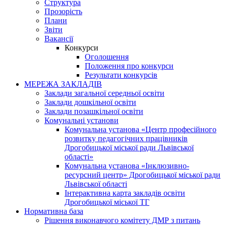
Структура
Прозорість
Плани
Звіти
Вакансії
Конкурси
Оголошення
Положення про конкурси
Результати конкурсів
МЕРЕЖА ЗАКЛАДІВ
Заклади загальної середньої освіти
Заклади дошкільної освіти
Заклади позашкільної освіти
Комунальні установи
Комунальна установа «Центр професійного
розвитку педагогічних працівників
Дрогобицької міської ради Львівської
області»
Комунальна установа «Інклюзивно-
ресурсний центр» Дрогобицької міської ради
Львівської області
Інтерактивна карта закладів освіти
Дрогобицької міської ТГ
Нормативна база
Рішення виконавчого комітету ДМР з питань