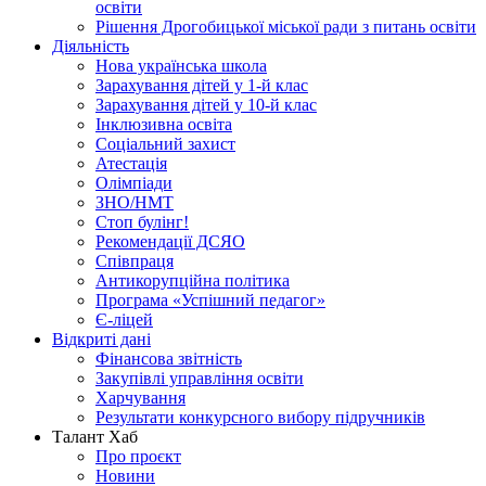
освіти
Рішення Дрогобицької міської ради з питань освіти
Діяльність
Нова українська школа
Зарахування дітей у 1-й клас
Зарахування дітей у 10-й клас
Інклюзивна освіта
Соціальний захист
Атестація
Олімпіади
ЗНО/НМТ
Стоп булінг!
Рекомендації ДСЯО
Співпраця
Антикорупційна політика
Програма «Успішний педагог»
Є-ліцей
Відкриті дані
Фінансова звітність
Закупівлі управління освіти
Харчування
Результати конкурсного вибору підручників
Талант Хаб
Про проєкт
Новини