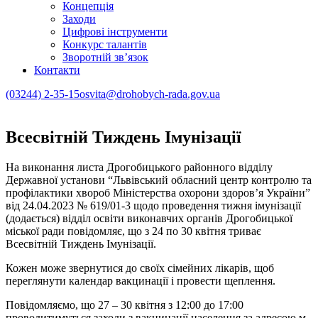
Концепція
Заходи
Цифрові інструменти
Конкурс талантів
Зворотній зв’язок
Контакти
(03244) 2-35-15
osvita@drohobych-rada.gov.ua
Всесвітній Тиждень Імунізації
На виконання листа Дрогобицького районного відділу
Державної установи “Львівський обласний центр контролю та
профілактики хвороб Міністерства охорони здоров’я України”
від 24.04.2023 № 619/01-3 щодо проведення тижня імунізації
(додається) відділ освіти виконавчих органів Дрогобицької
міської ради повідомляє, що з 24 по 30 квітня триває
Всесвітній Тиждень Імунізації.
Кожен може звернутися до своїх сімейних лікарів, щоб
переглянути календар вакцинації і провести щеплення.
Повідомляємо, що 27 – 30 квітня з 12:00 до 17:00
проводитимуться заходи з вакцинації населення за адресою м.