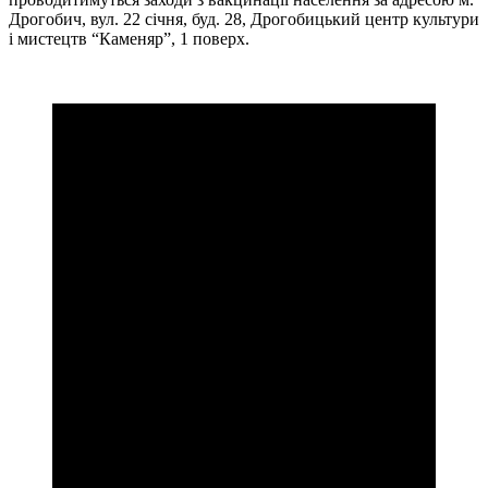
Дрогобич, вул. 22 січня, буд. 28, Дрогобицький центр культури
і мистецтв “Каменяр”, 1 поверх.