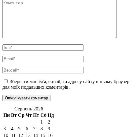
Коментар
Ім’я
*
Email
*
Вебсайт
Зберегти моє ім'я, e-mail, та адресу сайту в цьому браузері
для моїх подальших коментарів.
Серпень 2026
Пн
Вт
Ср
Чт
Пт
Сб
Нд
1
2
3
4
5
6
7
8
9
10
11
12
13
14
15
16