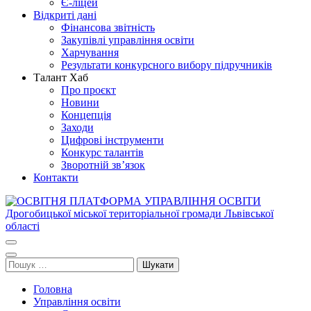
Є-ліцей
Відкриті дані
Фінансова звітність
Закупівлі управління освіти
Харчування
Результати конкурсного вибору підручників
Талант Хаб
Про проєкт
Новини
Концепція
Заходи
Цифрові інструменти
Конкурс талантів
Зворотній зв’язок
Контакти
ОСВІТНЯ ПЛАТФОРМА УПРАВЛІННЯ ОСВІТИ
Освіта Дрогобича
Дрогобицької міської територіальної громади Львівської області
Пошук:
Головна
Управління освіти