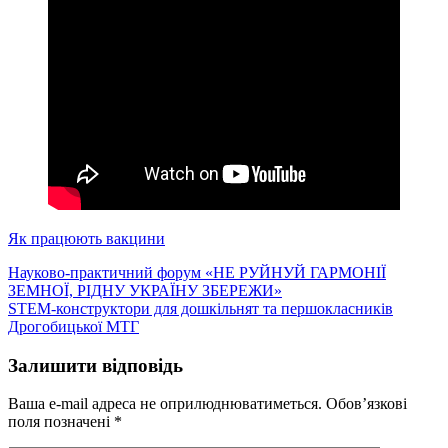
Як працюють вакцини
Навігація
Науково-практичний форум «НЕ РУЙНУЙ ГАРМОНІЇ
ЗЕМНОЇ, РІДНУ УКРАЇНУ ЗБЕРЕЖИ»
записів
STEM-конструктори для дошкільнят та першокласників
Дрогобицької МТГ
Залишити відповідь
Ваша e-mail адреса не оприлюднюватиметься.
Обов’язкові
поля позначені
*