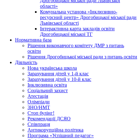
Дрогобицької міської ради Львівської
області»
Комунальна установа «Інклюзивно-
ресурсний центр» Дрогобицької міської ради
Львівської області
Інтерактивна карта закладів освіти
Дрогобицької міської ТГ
Нормативна база
Рішення виконавчого комітету ДМР з питань
освіти
Рішення Дрогобицької міської ради з питань освіти
Діяльність
Нова українська школа
Зарахування дітей у 1-й клас
Зарахування дітей у 10-й клас
Інклюзивна освіта
Соціальний захист
Атестація
Олімпіади
ЗНО/НМТ
Стоп булінг!
Рекомендації ДСЯО
Співпраця
Антикорупційна політика
Програма «Успішний педагог»