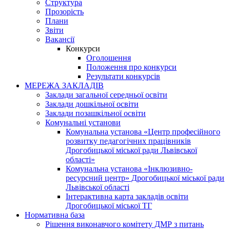
Структура
Прозорість
Плани
Звіти
Вакансії
Конкурси
Оголошення
Положення про конкурси
Результати конкурсів
МЕРЕЖА ЗАКЛАДІВ
Заклади загальної середньої освіти
Заклади дошкільної освіти
Заклади позашкільної освіти
Комунальні установи
Комунальна установа «Центр професійного
розвитку педагогічних працівників
Дрогобицької міської ради Львівської
області»
Комунальна установа «Інклюзивно-
ресурсний центр» Дрогобицької міської ради
Львівської області
Інтерактивна карта закладів освіти
Дрогобицької міської ТГ
Нормативна база
Рішення виконавчого комітету ДМР з питань