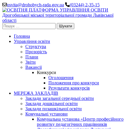
Перейти
osvita@drohobych-rada.gov.ua
(03244) 2-35-15
до
вмісту
(натисніть
Enter)
Пошук:
Головна
Управління освіти
Структура
Прозорість
Плани
Звіти
Вакансії
Конкурси
Оголошення
Положення про конкурси
Результати конкурсів
МЕРЕЖА ЗАКЛАДІВ
Заклади загальної середньої освіти
Заклади дошкільної освіти
Заклади позашкільної освіти
Комунальні установи
Комунальна установа «Центр професійного
розвитку педагогічних працівників