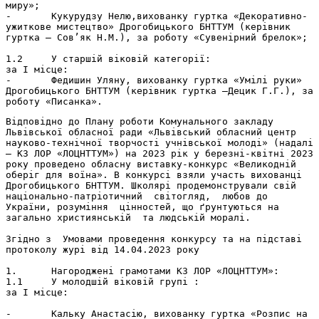
миру»;

-	Кукурудзу Нелю,вихованку гуртка «Декоративно-
ужиткове мистецтво» Дрогобицького БНТТУМ (керівник 
гуртка – Сов’як Н.М.), за роботу «Сувенірний брелок»;

1.2	У старшій віковій категорії:

за І місце:

-	Федишин Уляну, вихованку гуртка «Умілі руки» 
Дрогобицького БНТТУМ (керівник гуртка –Децик Г.Г.), за 
роботу «Писанка».
Відповідно до Плану роботи Комунального закладу 
Львівської обласної ради «Львівський обласний центр 
науково-технічної творчості учнівської молоді» (надалі 
– КЗ ЛОР «ЛОЦНТТУМ») на 2023 рік у березні-квітні 2023 
року проведено обласну виставку-конкурс «Великодній 
оберіг для воїна». В конкурсі взяли участь вихованці 
Дрогобицького БНТТУМ. Школярі продемонстрували свій 
національно-патріотичний  світогляд,  любов до 
України, розуміння  цінностей, що ґрунтуються на 
загально християнській  та людській моралі. 

Згідно з  Умовами проведення конкурсу та на підставі 
протоколу журі від 14.04.2023 року   

1.	Нагороджені грамотами КЗ ЛОР «ЛОЦНТТУМ»:

1.1	У молодшій віковій групі :

за І місце:

-	Кальку Анастасію, вихованку гуртка «Розпис на 