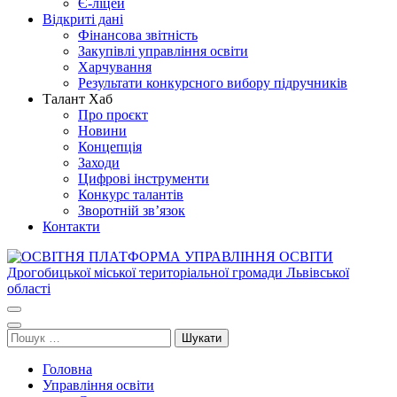
Є-ліцей
Відкриті дані
Фінансова звітність
Закупівлі управління освіти
Харчування
Результати конкурсного вибору підручників
Талант Хаб
Про проєкт
Новини
Концепція
Заходи
Цифрові інструменти
Конкурс талантів
Зворотній зв’язок
Контакти
ОСВІТНЯ ПЛАТФОРМА УПРАВЛІННЯ ОСВІТИ
Освіта Дрогобича
Дрогобицької міської територіальної громади Львівської області
Пошук:
Головна
Управління освіти