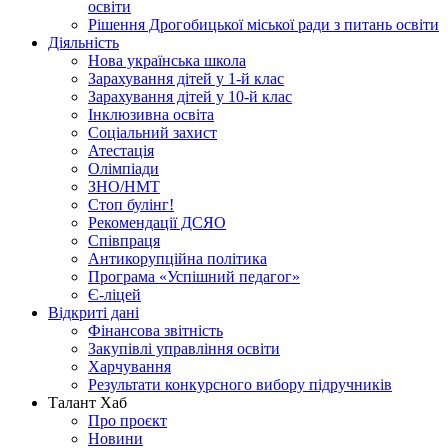
освіти
Рішення Дрогобицької міської ради з питань освіти
Діяльність
Нова українська школа
Зарахування дітей у 1-й клас
Зарахування дітей у 10-й клас
Інклюзивна освіта
Соціальний захист
Атестація
Олімпіади
ЗНО/НМТ
Стоп булінг!
Рекомендації ДСЯО
Співпраця
Антикорупційна політика
Програма «Успішний педагог»
Є-ліцей
Відкриті дані
Фінансова звітність
Закупівлі управління освіти
Харчування
Результати конкурсного вибору підручників
Талант Хаб
Про проєкт
Новини