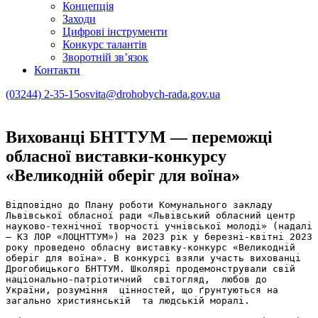
Концепція
Заходи
Цифрові інструменти
Конкурс талантів
Зворотній зв’язок
Контакти
(03244) 2-35-15
osvita@drohobych-rada.gov.ua
Вихованці БНТТУМ — переможці
обласної виставки-конкурсу
«Великодній оберіг для воїна»
Відповідно до Плану роботи Комунального закладу 
Львівської обласної ради «Львівський обласний центр 
науково-технічної творчості учнівської молоді» (надалі 
– КЗ ЛОР «ЛОЦНТТУМ») на 2023 рік у березні-квітні 2023 
року проведено обласну виставку-конкурс «Великодній 
оберіг для воїна». В конкурсі взяли участь вихованці 
Дрогобицького БНТТУМ. Школярі продемонстрували свій 
національно-патріотичний  світогляд,  любов до 
України, розуміння  цінностей, що ґрунтуються на 
загально християнській  та людській моралі. 
