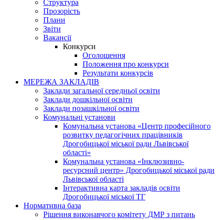
Структура
Прозорість
Плани
Звіти
Вакансії
Конкурси
Оголошення
Положення про конкурси
Результати конкурсів
МЕРЕЖА ЗАКЛАДІВ
Заклади загальної середньої освіти
Заклади дошкільної освіти
Заклади позашкільної освіти
Комунальні установи
Комунальна установа «Центр професійного
розвитку педагогічних працівників
Дрогобицької міської ради Львівської
області»
Комунальна установа «Інклюзивно-
ресурсний центр» Дрогобицької міської ради
Львівської області
Інтерактивна карта закладів освіти
Дрогобицької міської ТГ
Нормативна база
Рішення виконавчого комітету ДМР з питань