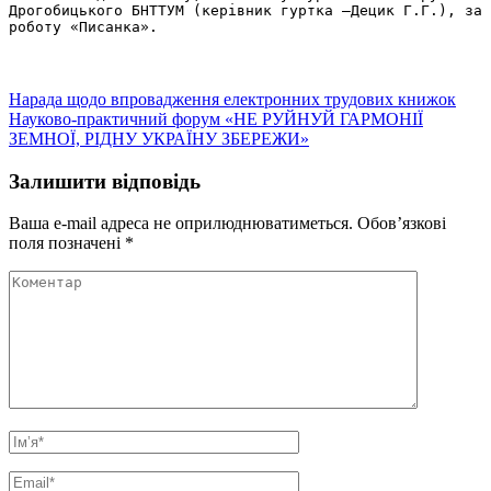
Дрогобицького БНТТУМ (керівник гуртка –Децик Г.Г.), за 
роботу «Писанка».
Навігація
Нарада щодо впровадження електронних трудових книжок
Науково-практичний форум «НЕ РУЙНУЙ ГАРМОНІЇ
записів
ЗЕМНОЇ, РІДНУ УКРАЇНУ ЗБЕРЕЖИ»
Залишити відповідь
Ваша e-mail адреса не оприлюднюватиметься.
Обов’язкові
поля позначені
*
Коментар
Ім’я
*
Email
*