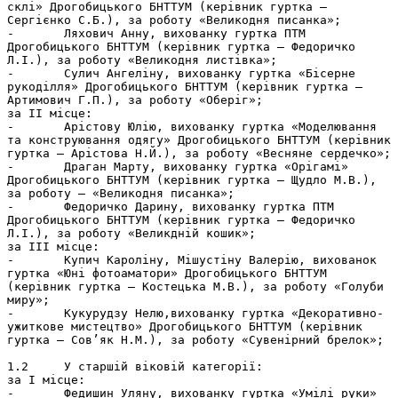
склі» Дрогобицького БНТТУМ (керівник гуртка – 
Сергієнко С.Б.), за роботу «Великодня писанка»;

-	Ляхович Анну, вихованку гуртка ПТМ 
Дрогобицького БНТТУМ (керівник гуртка – Федоричко 
Л.І.), за роботу «Великодня листівка»;

-	Сулич Ангеліну, вихованку гуртка «Бісерне 
рукоділля» Дрогобицького БНТТУМ (керівник гуртка – 
Артимович Г.П.), за роботу «Оберіг»;

за ІІ місце:

-	Арістову Юлію, вихованку гуртка «Моделювання 
та конструювання одягу» Дрогобицького БНТТУМ (керівник 
гуртка – Арістова Н.Й.), за роботу «Весняне сердечко»;

-	Драган Марту, вихованку гуртка «Орігамі» 
Дрогобицького БНТТУМ (керівник гуртка – Щудло М.В.), 
за роботу – «Великодня писанка»;

-	Федоричко Дарину, вихованку гуртка ПТМ 
Дрогобицького БНТТУМ (керівник гуртка – Федоричко 
Л.І.), за роботу «Великдній кошик»;

за ІІІ місце:

-	Купич Кароліну, Мішустіну Валерію, вихованок 
гуртка «Юні фотоаматори» Дрогобицького БНТТУМ 
(керівник гуртка – Костецька М.В.), за роботу «Голуби 
миру»;

-	Кукурудзу Нелю,вихованку гуртка «Декоративно-
ужиткове мистецтво» Дрогобицького БНТТУМ (керівник 
гуртка – Сов’як Н.М.), за роботу «Сувенірний брелок»;

1.2	У старшій віковій категорії:

за І місце:

-	Федишин Уляну, вихованку гуртка «Умілі руки» 