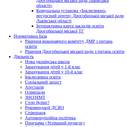
Дрогобицької міської ради Львівської
області»
Комунальна установа «Інклюзивно-
ресурсний центр» Дрогобицької міської ради
Львівської області
Інтерактивна карта закладів освіти
Дрогобицької міської ТГ
Нормативна база
Рішення виконавчого комітету ДМР з питань
освіти
Рішення Дрогобицької міської ради з питань освіти
Діяльність
Нова українська школа
Зарахування дітей у 1-й клас
Зарахування дітей у 10-й клас
Інклюзивна освіта
Соціальний захист
Атестація
Олімпіади
ЗНО/НМТ
Стоп булінг!
Рекомендації ДСЯО
Співпраця
Антикорупційна політика
Програма «Успішний педагог»