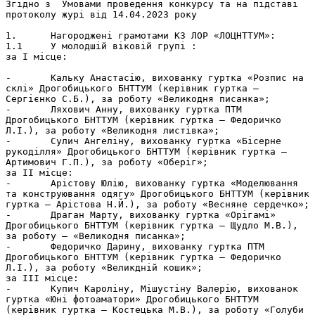
Згідно з  Умовами проведення конкурсу та на підставі 
протоколу журі від 14.04.2023 року   

1.	Нагороджені грамотами КЗ ЛОР «ЛОЦНТТУМ»:

1.1	У молодшій віковій групі :

за І місце:

-	Кальку Анастасію, вихованку гуртка «Розпис на 
склі» Дрогобицького БНТТУМ (керівник гуртка – 
Сергієнко С.Б.), за роботу «Великодня писанка»;

-	Ляхович Анну, вихованку гуртка ПТМ 
Дрогобицького БНТТУМ (керівник гуртка – Федоричко 
Л.І.), за роботу «Великодня листівка»;

-	Сулич Ангеліну, вихованку гуртка «Бісерне 
рукоділля» Дрогобицького БНТТУМ (керівник гуртка – 
Артимович Г.П.), за роботу «Оберіг»;

за ІІ місце:

-	Арістову Юлію, вихованку гуртка «Моделювання 
та конструювання одягу» Дрогобицького БНТТУМ (керівник 
гуртка – Арістова Н.Й.), за роботу «Весняне сердечко»;

-	Драган Марту, вихованку гуртка «Орігамі» 
Дрогобицького БНТТУМ (керівник гуртка – Щудло М.В.), 
за роботу – «Великодня писанка»;

-	Федоричко Дарину, вихованку гуртка ПТМ 
Дрогобицького БНТТУМ (керівник гуртка – Федоричко 
Л.І.), за роботу «Великдній кошик»;

за ІІІ місце:

-	Купич Кароліну, Мішустіну Валерію, вихованок 
гуртка «Юні фотоаматори» Дрогобицького БНТТУМ 
(керівник гуртка – Костецька М.В.), за роботу «Голуби 