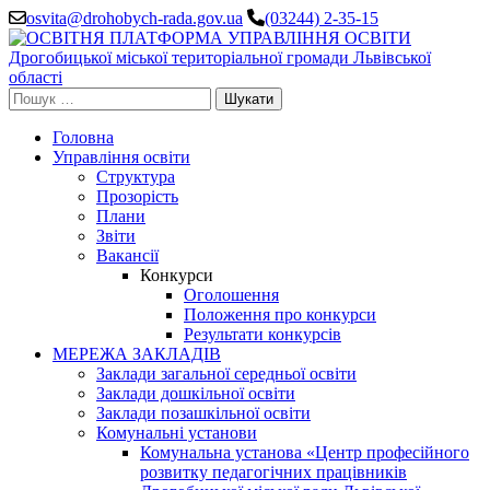
Перейти
osvita@drohobych-rada.gov.ua
(03244) 2-35-15
до
вмісту
(натисніть
Enter)
Пошук:
Головна
Управління освіти
Структура
Прозорість
Плани
Звіти
Вакансії
Конкурси
Оголошення
Положення про конкурси
Результати конкурсів
МЕРЕЖА ЗАКЛАДІВ
Заклади загальної середньої освіти
Заклади дошкільної освіти
Заклади позашкільної освіти
Комунальні установи
Комунальна установа «Центр професійного
розвитку педагогічних працівників