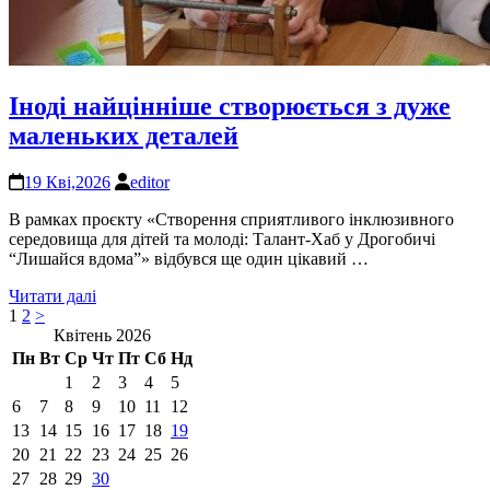
Іноді найцінніше створюється з дуже
маленьких деталей
19 Кві,2026
editor
В рамках проєкту «Створення сприятливого інклюзивного
середовища для дітей та молоді: Талант-Хаб у Дрогобичі
“Лишайся вдома”» відбувся ще один цікавий …
Читати далі
Пагінація
Сторінку
Сторінку
1
2
>
Квітень 2026
записів
Пн
Вт
Ср
Чт
Пт
Сб
Нд
1
2
3
4
5
6
7
8
9
10
11
12
13
14
15
16
17
18
19
20
21
22
23
24
25
26
27
28
29
30