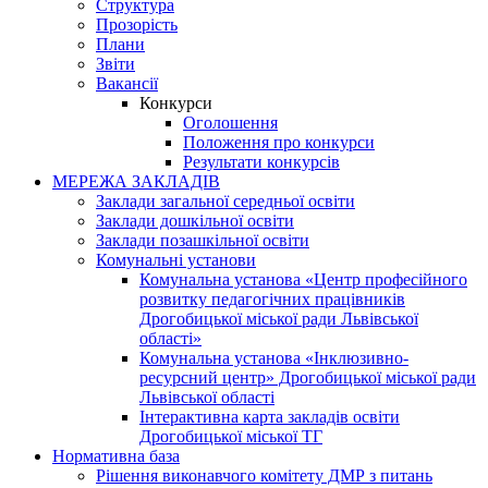
Структура
Прозорість
Плани
Звіти
Вакансії
Конкурси
Оголошення
Положення про конкурси
Результати конкурсів
МЕРЕЖА ЗАКЛАДІВ
Заклади загальної середньої освіти
Заклади дошкільної освіти
Заклади позашкільної освіти
Комунальні установи
Комунальна установа «Центр професійного
розвитку педагогічних працівників
Дрогобицької міської ради Львівської
області»
Комунальна установа «Інклюзивно-
ресурсний центр» Дрогобицької міської ради
Львівської області
Інтерактивна карта закладів освіти
Дрогобицької міської ТГ
Нормативна база
Рішення виконавчого комітету ДМР з питань