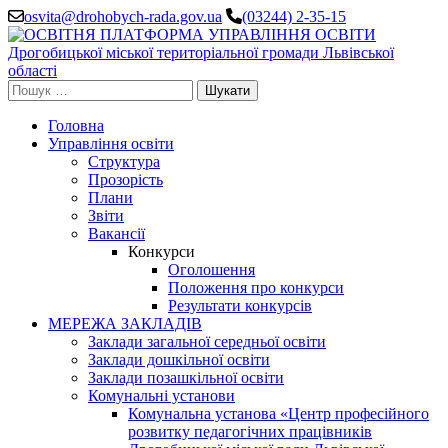
Перейти
osvita@drohobych-rada.gov.ua
(03244) 2-35-15
до
вмісту
(натисніть
Enter)
Пошук:
Головна
Управління освіти
Структура
Прозорість
Плани
Звіти
Вакансії
Конкурси
Оголошення
Положення про конкурси
Результати конкурсів
МЕРЕЖА ЗАКЛАДІВ
Заклади загальної середньої освіти
Заклади дошкільної освіти
Заклади позашкільної освіти
Комунальні установи
Комунальна установа «Центр професійного
розвитку педагогічних працівників