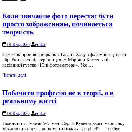
Коли звичайне фото перестає бути
просто зображенням, починається
творчість
19 Кві,2026
editor
Саме так пройшов воркшоп Талант-Хабу з фотомистецтва та
обробки фото під керівництвом Мар’яни Костецької —
керівниці гуртка «Юні фотоаматори». Усе …
Читати далі
Побачити професію не в теорії, а в
реальному житті
19 Кві,2026
editor
Гімназисти гімназії №5 імені Сергія Кульчицького мали таку
можливість під час двох менторських зустрічей — і це був