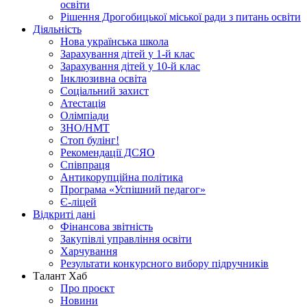
освіти
Рішення Дрогобицької міської ради з питань освіти
Діяльність
Нова українська школа
Зарахування дітей у 1-й клас
Зарахування дітей у 10-й клас
Інклюзивна освіта
Соціальний захист
Атестація
Олімпіади
ЗНО/НМТ
Стоп булінг!
Рекомендації ДСЯО
Співпраця
Антикорупційна політика
Програма «Успішний педагог»
Є-ліцей
Відкриті дані
Фінансова звітність
Закупівлі управління освіти
Харчування
Результати конкурсного вибору підручників
Талант Хаб
Про проєкт
Новини