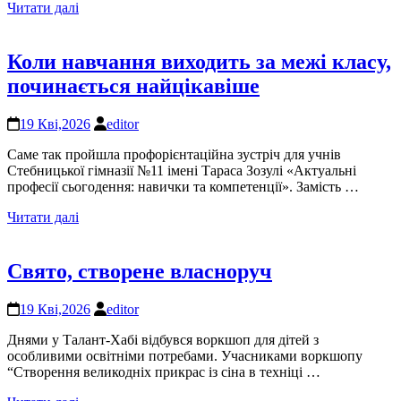
Читати далі
Коли навчання виходить за межі класу,
починається найцікавіше
19 Кві,2026
editor
Саме так пройшла профорієнтаційна зустріч для учнів
Стебницької гімназії №11 імені Тараса Зозулі «Актуальні
професії сьогодення: навички та компетенції». Замість …
Читати далі
Свято, створене власноруч
19 Кві,2026
editor
Днями у Талант-Хабі відбувся воркшоп для дітей з
особливими освітніми потребами. Учасниками воркшопу
“Створення великодніх прикрас із сіна в техніці …