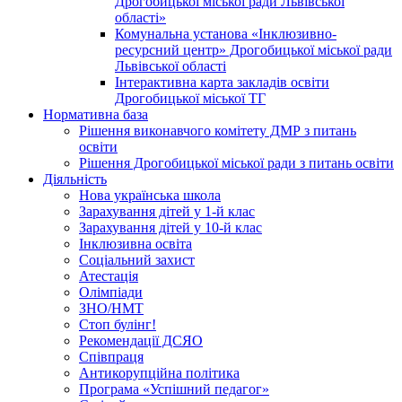
Дрогобицької міської ради Львівської
області»
Комунальна установа «Інклюзивно-
ресурсний центр» Дрогобицької міської ради
Львівської області
Інтерактивна карта закладів освіти
Дрогобицької міської ТГ
Нормативна база
Рішення виконавчого комітету ДМР з питань
освіти
Рішення Дрогобицької міської ради з питань освіти
Діяльність
Нова українська школа
Зарахування дітей у 1-й клас
Зарахування дітей у 10-й клас
Інклюзивна освіта
Соціальний захист
Атестація
Олімпіади
ЗНО/НМТ
Стоп булінг!
Рекомендації ДСЯО
Співпраця
Антикорупційна політика
Програма «Успішний педагог»