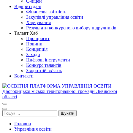
Є-ліцей
Відкриті дані
Фінансова звітність
Закупівлі управління освіти
Харчування
Результати конкурсного вибору підручників
Талант Хаб
Про проєкт
Новини
Концепція
Заходи
Цифрові інструменти
Конкурс талантів
Зворотній зв’язок
Контакти
ОСВІТНЯ ПЛАТФОРМА УПРАВЛІННЯ ОСВІТИ
Освіта Дрогобича
Дрогобицької міської територіальної громади Львівської області
Пошук:
Головна
Управління освіти