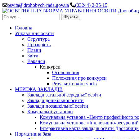
Перейти
osvita@drohobych-rada.gov.ua
(03244) 2-35-15
до
вмісту
Пошук:
(натисніть
Enter)
Головна
Управління освіти
Структура
Прозорість
Плани
Звіти
Вакансії
Конкурси
Оголошення
Положення про конкурси
Результати конкурсів
МЕРЕЖА ЗАКЛАДІВ
Заклади загальної середньої освіти
Заклади дошкільної освіти
Заклади позашкільної освіти
Комунальні установи
Комунальна установа «Центр професійного роз
Комунальна установа «Інклюзивно-ресурсний ц
Інтерактивна карта закладів освіти Дрогобицьк
Нормативна база