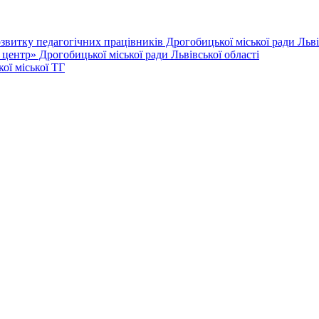
витку педагогічних працівників Дрогобицької міської ради Львів
ентр» Дрогобицької міської ради Львівської області
ої міської ТГ