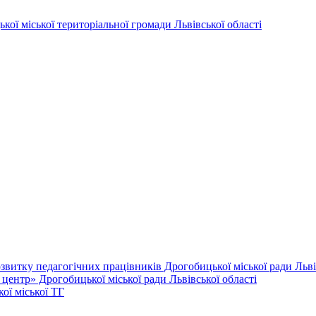
витку педагогічних працівників Дрогобицької міської ради Львів
ентр» Дрогобицької міської ради Львівської області
ої міської ТГ