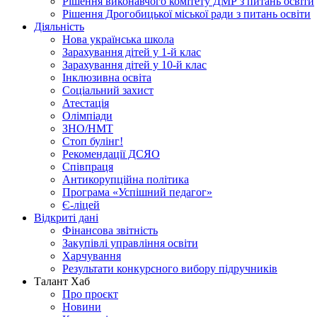
Рішення виконавчого комітету ДМР з питань освіти
Рішення Дрогобицької міської ради з питань освіти
Діяльність
Нова українська школа
Зарахування дітей у 1-й клас
Зарахування дітей у 10-й клас
Інклюзивна освіта
Соціальний захист
Атестація
Олімпіади
ЗНО/НМТ
Стоп булінг!
Рекомендації ДСЯО
Співпраця
Антикорупційна політика
Програма «Успішний педагог»
Є-ліцей
Відкриті дані
Фінансова звітність
Закупівлі управління освіти
Харчування
Результати конкурсного вибору підручників
Талант Хаб
Про проєкт
Новини