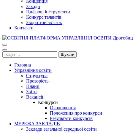
Концепція
Заходи
Цифрові інструменти
Конкурс талантів
Зворотній зв’язок
Контакти
ОСВІТНЯ ПЛАТФОРМА УПРАВЛІННЯ ОСВІТИ Дрогобицької міськ
Освіта Дрогобича
Пошук:
Головна
Управління освіти
Структура
Прозорість
Плани
Звіти
Вакансії
Конкурси
Оголошення
Положення про конкурси
Результати конкурсів
МЕРЕЖА ЗАКЛАДІВ
Заклади загальної середньої освіти