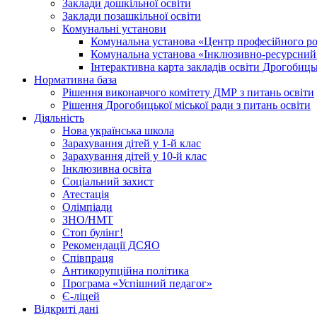
Заклади дошкільної освіти
Заклади позашкільної освіти
Комунальні установи
Комунальна установа «Центр професійного роз
Комунальна установа «Інклюзивно-ресурсний ц
Інтерактивна карта закладів освіти Дрогобицьк
Нормативна база
Рішення виконавчого комітету ДМР з питань освіти
Рішення Дрогобицької міської ради з питань освіти
Діяльність
Нова українська школа
Зарахування дітей у 1-й клас
Зарахування дітей у 10-й клас
Інклюзивна освіта
Соціальний захист
Атестація
Олімпіади
ЗНО/НМТ
Стоп булінг!
Рекомендації ДСЯО
Співпраця
Антикорупційна політика
Програма «Успішний педагог»
Є-ліцей
Відкриті дані