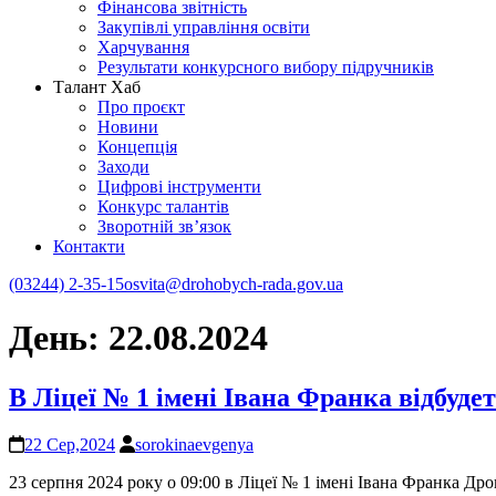
Фінансова звітність
Закупівлі управління освіти
Харчування
Результати конкурсного вибору підручників
Талант Хаб
Про проєкт
Новини
Концепція
Заходи
Цифрові інструменти
Конкурс талантів
Зворотній зв’язок
Контакти
(03244) 2-35-15
osvita@drohobych-rada.gov.ua
День:
22.08.2024
В Ліцеї № 1 імені Івана Франка відбуд
22 Сер,2024
sorokinaevgenya
23 серпня 2024 року о 09:00 в Ліцеї № 1 імені Івана Франка Дро