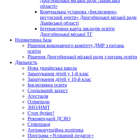
Дрогобицької міської ради Львівської
області»
Комунальна установа «Інклюзивно-
ресурсний центр» Дрогобицької міської ради
Львівської області
Інтерактивна карта закладів освіти
Дрогобицької міської ТГ
Нормативна база
Рішення виконавчого комітету ДМР з питань
освіти
Рішення Дрогобицької міської ради з питань освіти
Діяльність
Нова українська школа
Зарахування дітей у 1-й клас
Зарахування дітей у 10-й клас
Інклюзивна освіта
Соціальний захист
Атестація
Олімпіади
ЗНО/НМТ
Стоп булінг!
Рекомендації ДСЯО
Співпраця
Антикорупційна політика
Програма «Успішний педагог»