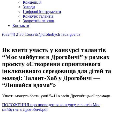
Концепція
Заходи
Цифрові інструменти
Конкурс талантів
Зворотній зв’язок
Контакти
(03244) 2-35-15
osvita@drohobych-rada.gov.ua
Як взяти участь у конкурсі талантів
“Моє майбутнє в Дрогобичі” у рамках
проєкту «Створення сприятливого
інклюзивного середовища для дітей та
молоді: Талант-Хаб у Дрогобичі —
“Лишайся вдома”»
Участь можуть брати учні 5–11 класів Дрогобицької громади.
ПОЛОЖЕННЯ про проведення конкурсу талантів Моє
майбутнє в Дрогобичі.pdf