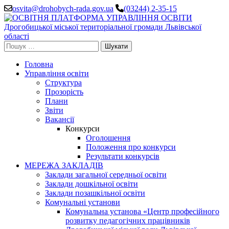
Перейти
osvita@drohobych-rada.gov.ua
(03244) 2-35-15
до
вмісту
(натисніть
Enter)
Пошук:
Головна
Управління освіти
Структура
Прозорість
Плани
Звіти
Вакансії
Конкурси
Оголошення
Положення про конкурси
Результати конкурсів
МЕРЕЖА ЗАКЛАДІВ
Заклади загальної середньої освіти
Заклади дошкільної освіти
Заклади позашкільної освіти
Комунальні установи
Комунальна установа «Центр професійного
розвитку педагогічних працівників