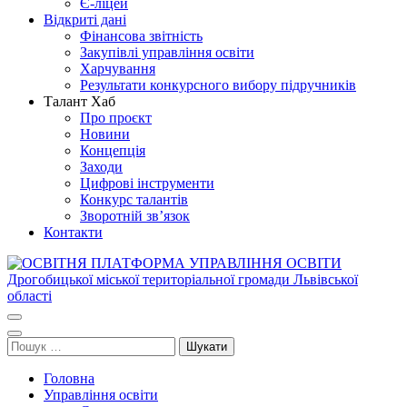
Є-ліцей
Відкриті дані
Фінансова звітність
Закупівлі управління освіти
Харчування
Результати конкурсного вибору підручників
Талант Хаб
Про проєкт
Новини
Концепція
Заходи
Цифрові інструменти
Конкурс талантів
Зворотній зв’язок
Контакти
ОСВІТНЯ ПЛАТФОРМА УПРАВЛІННЯ ОСВІТИ
Освіта Дрогобича
Дрогобицької міської територіальної громади Львівської області
Пошук:
Головна
Управління освіти