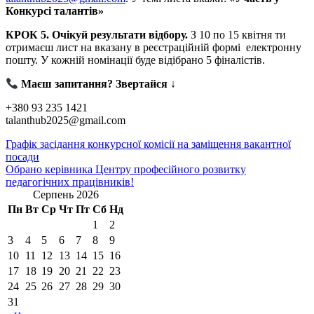
Конкурсі талантів»
КРОК 5. Очікуй результати відбору.
З 10 по 15 квітня ти
отримаєш лист на вказану в реєстраційній формі електронну
пошту. У кожній номінації буде відібрано 5 фіналістів.
Маєш запитання? Звертайся ↓
+380 93 235 1421
talanthub2025@gmail.com
Навігація
Графік засідання конкурсної комісії на заміщення вакантної
посади
записів
Обрано керівника Центру професійного розвитку
педагогічних працівників!
Серпень 2026
Пн
Вт
Ср
Чт
Пт
Сб
Нд
1
2
3
4
5
6
7
8
9
10
11
12
13
14
15
16
17
18
19
20
21
22
23
24
25
26
27
28
29
30
31