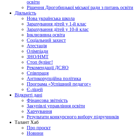
освіти
Рішення Дрогобицької міської ради з питань освіти
Діяльність
Нова українська школа
Зарахування дітей у 1-й клас
Зарахування дітей у 10-й клас
Інклюзивна освіта
Соціальний захист
Атестація
Олімпіади
ЗНО/НМТ
Стоп булінг!
Рекомендації ДСЯО
Співпраця
Антикорупційна політика
Програма «Успішний педагог»
Є-ліцей
Відкриті дані
Фінансова звітність
Закупівлі управління освіти
Харчування
Результати конкурсного вибору підручників
Талант Хаб
Про проєкт
Новини