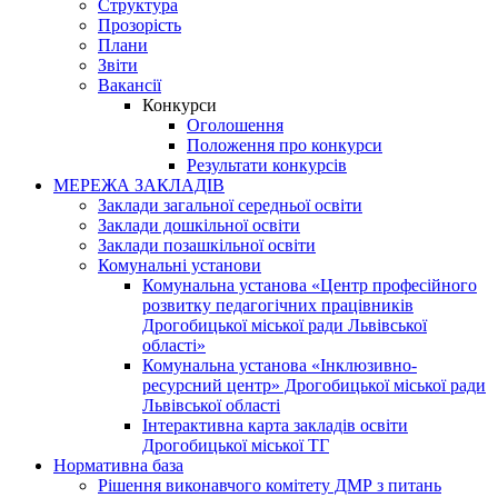
Структура
Прозорість
Плани
Звіти
Вакансії
Конкурси
Оголошення
Положення про конкурси
Результати конкурсів
МЕРЕЖА ЗАКЛАДІВ
Заклади загальної середньої освіти
Заклади дошкільної освіти
Заклади позашкільної освіти
Комунальні установи
Комунальна установа «Центр професійного
розвитку педагогічних працівників
Дрогобицької міської ради Львівської
області»
Комунальна установа «Інклюзивно-
ресурсний центр» Дрогобицької міської ради
Львівської області
Інтерактивна карта закладів освіти
Дрогобицької міської ТГ
Нормативна база
Рішення виконавчого комітету ДМР з питань