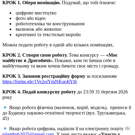
КРОК 1. Обери номінацію.
Подумай, що тобі ближче:
цифрове мистецтво
фото або відео
робототехніка чи конструювання
малюнок або живопис
креативні та текстильні вироби
Можна подати роботу в одній або кількох номінаціях.
КРОК 2. Створи свою роботу.
Тема конкурсу —
«Моє
майбутнє в Дрогобичі».
Покажи, ким ти бачиш себе в
майбутньому та яким хочеш бачити своє місто і громаду.
КРОК 3. Заповни реєстраційну форму
за посиланням
https://forms.gle/1Ve2oiYmNKse4iYt6
КРОК 4. Подай конкурсну роботу
до 23:59 31 березня 2026
року
Якщо робота фізична (малюнок, виріб, модель), принеси її
до Будинку науково-технічної творчості (вул. Трускавецька,
45)
Якщо робота цифрова, надішли її на електронну пошту
talanthub2025@gmail.com
. У темі листа вкажи:
«Участь у