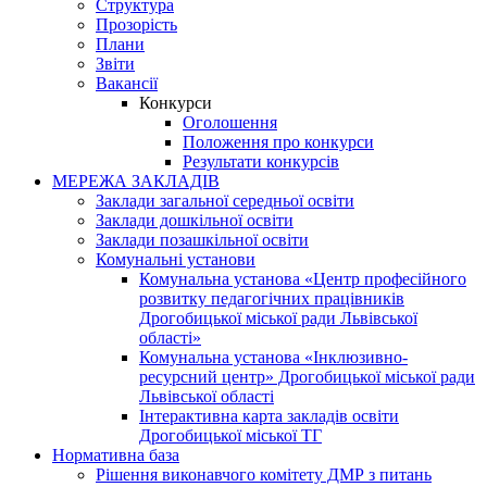
Структура
Прозорість
Плани
Звіти
Вакансії
Конкурси
Оголошення
Положення про конкурси
Результати конкурсів
МЕРЕЖА ЗАКЛАДІВ
Заклади загальної середньої освіти
Заклади дошкільної освіти
Заклади позашкільної освіти
Комунальні установи
Комунальна установа «Центр професійного
розвитку педагогічних працівників
Дрогобицької міської ради Львівської
області»
Комунальна установа «Інклюзивно-
ресурсний центр» Дрогобицької міської ради
Львівської області
Інтерактивна карта закладів освіти
Дрогобицької міської ТГ
Нормативна база
Рішення виконавчого комітету ДМР з питань