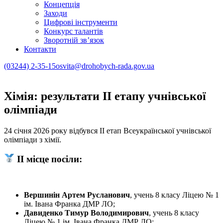
Концепція
Заходи
Цифрові інструменти
Конкурс талантів
Зворотній зв’язок
Контакти
(03244) 2-35-15
osvita@drohobych-rada.gov.ua
Хімія: результати ІІ етапу учнівської
олімпіади
24 січня 2026 року відбувся ІІ етап Всеукраїнської учнівської
олімпіади з хімії.
ІІ місце посіли:
Вершинін Артем Русланович
, учень 8 класу Ліцею № 1
ім. Івана Франка ДМР ЛО;
Давиденко Тимур Володимирович
, учень 8 класу
Ліцею № 1 ім. Івана Франка ДМР ЛО;