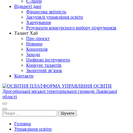
Є-ліцей
Відкриті дані
Фінансова звітність
Закупівлі управління освіти
Харчування
Результати конкурсного вибору підручників
Талант Хаб
Про проєкт
Новини
Концепція
Заходи
Цифрові інструменти
Конкурс талантів
Зворотній зв’язок
Контакти
ОСВІТНЯ ПЛАТФОРМА УПРАВЛІННЯ ОСВІТИ
Освіта Дрогобича
Дрогобицької міської територіальної громади Львівської області
Пошук:
Головна
Управління освіти