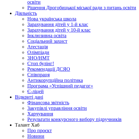
освіти
Рішення Дрогобицької міської ради з питань освіти
Діяльність
Нова українська школа
Зарахування дітей у 1-й клас
Зарахування дітей у 10-й клас
Інклюзивна освіта
Соціальний захист
Атестація
Олімпіади
ЗНО/НМТ
Стоп булінг!
Рекомендації ДСЯО
Співпраця
Антикорупційна політика
Програма «Успішний педагог»
Є-ліцей
Відкриті дані
Фінансова звітність
Закупівлі управління освіти
Харчування
Результати конкурсного вибору підручників
Талант Хаб
Про проєкт
Новини