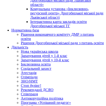
Дрогобицької міської ради Львівської
області»
Комунальна установа «Інклюзивно-
ресурсний центр» Дрогобицької міської ради
Львівської області
Інтерактивна карта закладів освіти
Дрогобицької міської ТГ
Нормативна база
Рішення виконавчого комітету ДМР з питань
освіти
Рішення Дрогобицької міської ради з питань освіти
Діяльність
Нова українська школа
Зарахування дітей у 1-й клас
Зарахування дітей у 10-й клас
Інклюзивна освіта
Соціальний захист
Атестація
Олімпіади
ЗНО/НМТ
Стоп булінг!
Рекомендації ДСЯО
Співпраця
Антикорупційна політика
Програма «Успішний педагог»