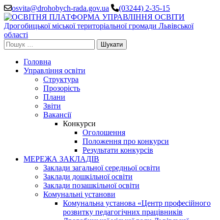
Перейти
osvita@drohobych-rada.gov.ua
(03244) 2-35-15
до
вмісту
(натисніть
Enter)
Пошук:
Головна
Управління освіти
Структура
Прозорість
Плани
Звіти
Вакансії
Конкурси
Оголошення
Положення про конкурси
Результати конкурсів
МЕРЕЖА ЗАКЛАДІВ
Заклади загальної середньої освіти
Заклади дошкільної освіти
Заклади позашкільної освіти
Комунальні установи
Комунальна установа «Центр професійного
розвитку педагогічних працівників