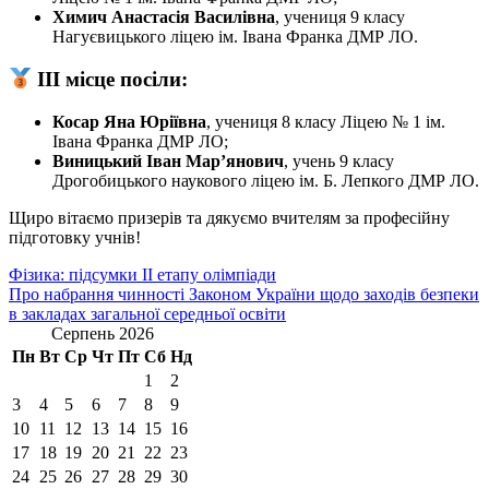
Химич Анастасія Василівна
, учениця 9 класу
Нагуєвицького ліцею ім. Івана Франка ДМР ЛО.
ІІІ місце посіли:
Косар Яна Юріївна
, учениця 8 класу Ліцею № 1 ім.
Івана Франка ДМР ЛО;
Виницький Іван Мар’янович
, учень 9 класу
Дрогобицького наукового ліцею ім. Б. Лепкого ДМР ЛО.
Щиро вітаємо призерів та дякуємо вчителям за професійну
підготовку учнів!
Навігація
Фізика: підсумки ІІ етапу олімпіади
Про набрання чинності Законом України щодо заходів безпеки
записів
в закладах загальної середньої освіти
Серпень 2026
Пн
Вт
Ср
Чт
Пт
Сб
Нд
1
2
3
4
5
6
7
8
9
10
11
12
13
14
15
16
17
18
19
20
21
22
23
24
25
26
27
28
29
30