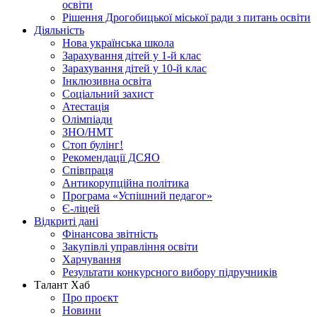
освіти
Рішення Дрогобицької міської ради з питань освіти
Діяльність
Нова українська школа
Зарахування дітей у 1-й клас
Зарахування дітей у 10-й клас
Інклюзивна освіта
Соціальний захист
Атестація
Олімпіади
ЗНО/НМТ
Стоп булінг!
Рекомендації ДСЯО
Співпраця
Антикорупційна політика
Програма «Успішний педагог»
Є-ліцей
Відкриті дані
Фінансова звітність
Закупівлі управління освіти
Харчування
Результати конкурсного вибору підручників
Талант Хаб
Про проєкт
Новини