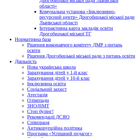
Дрогобицької міської ради Львівської
області»
Комунальна установа «Інклюзивно-
ресурсний центр» Дрогобицької міської ради
Львівської області
Інтерактивна карта закладів освіти
Дрогобицької міської ТГ
Нормативна база
Рішення виконавчого комітету ДМР з питань
освіти
Рішення Дрогобицької міської ради з питань освіти
Діяльність
Нова українська школа
Зарахування дітей у 1-й клас
Зарахування дітей у 10-й клас
Інклюзивна освіта
Соціальний захист
Атестація
Олімпіади
ЗНО/НМТ
Стоп булінг!
Рекомендації ДСЯО
Співпраця
Антикорупційна політика
Програма «Успішний педагог»