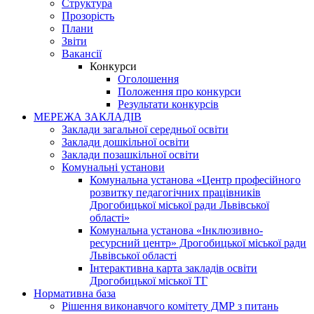
Структура
Прозорість
Плани
Звіти
Вакансії
Конкурси
Оголошення
Положення про конкурси
Результати конкурсів
МЕРЕЖА ЗАКЛАДІВ
Заклади загальної середньої освіти
Заклади дошкільної освіти
Заклади позашкільної освіти
Комунальні установи
Комунальна установа «Центр професійного
розвитку педагогічних працівників
Дрогобицької міської ради Львівської
області»
Комунальна установа «Інклюзивно-
ресурсний центр» Дрогобицької міської ради
Львівської області
Інтерактивна карта закладів освіти
Дрогобицької міської ТГ
Нормативна база
Рішення виконавчого комітету ДМР з питань