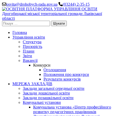
Перейти
osvita@drohobych-rada.gov.ua
(03244) 2-35-15
до
вмісту
(натисніть
Enter)
Пошук:
Головна
Управління освіти
Структура
Прозорість
Плани
Звіти
Вакансії
Конкурси
Оголошення
Положення про конкурси
Результати конкурсів
МЕРЕЖА ЗАКЛАДІВ
Заклади загальної середньої освіти
Заклади дошкільної освіти
Заклади позашкільної освіти
Комунальні установи
Комунальна установа «Центр професійного
розвитку педагогічних працівників