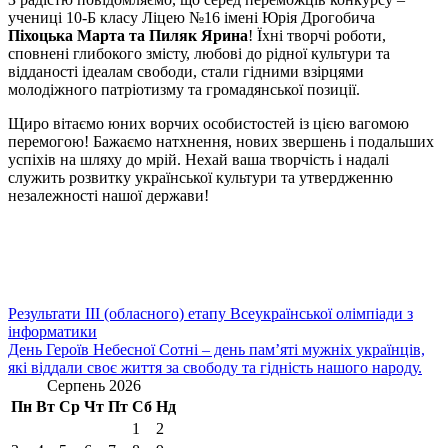
учениці 10-Б класу Ліцею №16 імені Юрія Дрогобича
Піхоцька Марта та Пиляк Ярина
! Їхні творчі роботи,
сповнені глибокого змісту, любові до рідної культури та
відданості ідеалам свободи, стали гідними взірцями
молодіжного патріотизму та громадянської позиції.
Щиро вітаємо юних ворчих особистостей із цією вагомою
перемогою! Бажаємо натхнення, нових звершень і подальших
успіхів на шляху до мрій. Нехай ваша творчість і надалі
служить розвитку української культури та утвердженню
незалежності нашої держави!
Навігація
Результати ІІІ (обласного) етапу Всеукраїнської олімпіади з
інформатики
записів
День Героїв Небесної Сотні – день пам’яті мужніх українців,
які віддали своє життя за свободу та гідність нашого народу.
Серпень 2026
Пн
Вт
Ср
Чт
Пт
Сб
Нд
1
2