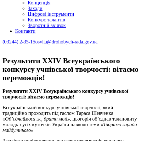
Концепція
Заходи
Цифрові інструменти
Конкурс талантів
Зворотній зв’язок
Контакти
(03244) 2-35-15
osvita@drohobych-rada.gov.ua
Результати ХХІV Всеукраїнського
конкурсу учнівської творчості: вітаємо
переможців!
Результати ХХІV Всеукраїнського конкурсу учнівської
творчості: вітаємо переможців!
Всеукраїнський конкурс учнівської творчості, який
традиційно проходить під гаслом Тараса Шевченка
«Об’єднаймося ж, брати мої!»
, цьогоріч об’єднав талановиту
молодь з усіх куточків України навколо теми
«Творимо заради
майбутнього»
.
З радістю повідомляємо, що серед переможців конкурсу –