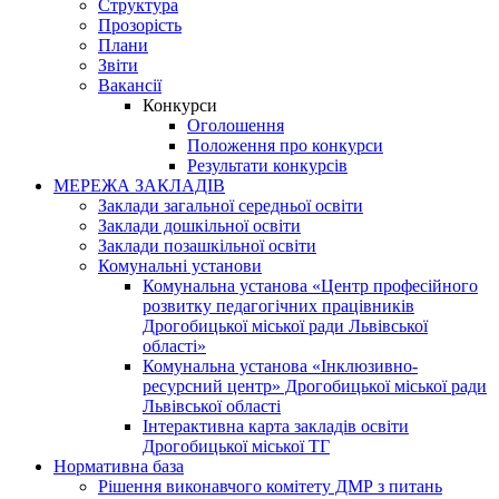
Структура
Прозорість
Плани
Звіти
Вакансії
Конкурси
Оголошення
Положення про конкурси
Результати конкурсів
МЕРЕЖА ЗАКЛАДІВ
Заклади загальної середньої освіти
Заклади дошкільної освіти
Заклади позашкільної освіти
Комунальні установи
Комунальна установа «Центр професійного
розвитку педагогічних працівників
Дрогобицької міської ради Львівської
області»
Комунальна установа «Інклюзивно-
ресурсний центр» Дрогобицької міської ради
Львівської області
Інтерактивна карта закладів освіти
Дрогобицької міської ТГ
Нормативна база
Рішення виконавчого комітету ДМР з питань