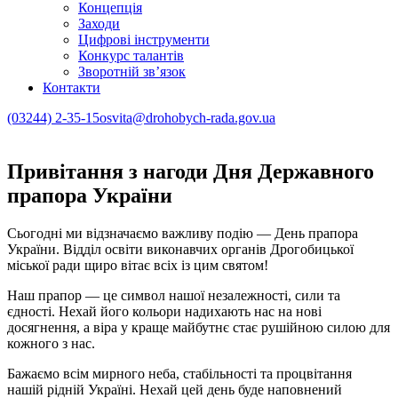
Концепція
Заходи
Цифрові інструменти
Конкурс талантів
Зворотній зв’язок
Контакти
(03244) 2-35-15
osvita@drohobych-rada.gov.ua
Привітання з нагоди Дня Державного
прапора України
Сьогодні ми відзначаємо важливу подію — День прапора
України. Відділ освіти виконавчих органів Дрогобицької
міської ради щиро вітає всіх із цим святом!
Наш прапор — це символ нашої незалежності, сили та
єдності. Нехай його кольори надихають нас на нові
досягнення, а віра у краще майбутнє стає рушійною силою для
кожного з нас.
Бажаємо всім мирного неба, стабільності та процвітання
нашій рідній Україні. Нехай цей день буде наповнений