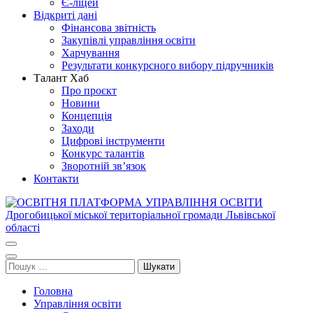
Є-ліцей
Відкриті дані
Фінансова звітність
Закупівлі управління освіти
Харчування
Результати конкурсного вибору підручників
Талант Хаб
Про проєкт
Новини
Концепція
Заходи
Цифрові інструменти
Конкурс талантів
Зворотній зв’язок
Контакти
ОСВІТНЯ ПЛАТФОРМА УПРАВЛІННЯ ОСВІТИ
Освіта Дрогобича
Дрогобицької міської територіальної громади Львівської області
Пошук:
Головна
Управління освіти