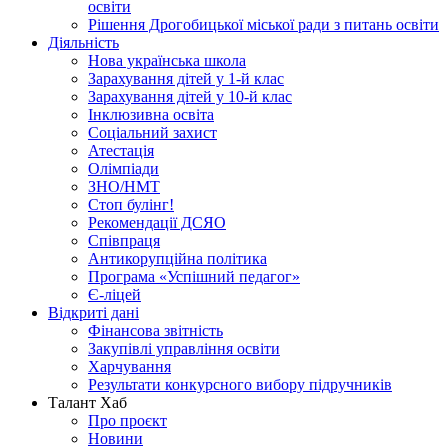
освіти
Рішення Дрогобицької міської ради з питань освіти
Діяльність
Нова українська школа
Зарахування дітей у 1-й клас
Зарахування дітей у 10-й клас
Інклюзивна освіта
Соціальний захист
Атестація
Олімпіади
ЗНО/НМТ
Стоп булінг!
Рекомендації ДСЯО
Співпраця
Антикорупційна політика
Програма «Успішний педагог»
Є-ліцей
Відкриті дані
Фінансова звітність
Закупівлі управління освіти
Харчування
Результати конкурсного вибору підручників
Талант Хаб
Про проєкт
Новини