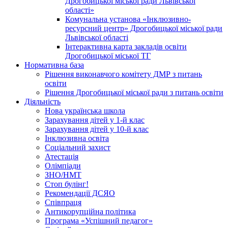
Дрогобицької міської ради Львівської
області»
Комунальна установа «Інклюзивно-
ресурсний центр» Дрогобицької міської ради
Львівської області
Інтерактивна карта закладів освіти
Дрогобицької міської ТГ
Нормативна база
Рішення виконавчого комітету ДМР з питань
освіти
Рішення Дрогобицької міської ради з питань освіти
Діяльність
Нова українська школа
Зарахування дітей у 1-й клас
Зарахування дітей у 10-й клас
Інклюзивна освіта
Соціальний захист
Атестація
Олімпіади
ЗНО/НМТ
Стоп булінг!
Рекомендації ДСЯО
Співпраця
Антикорупційна політика
Програма «Успішний педагог»