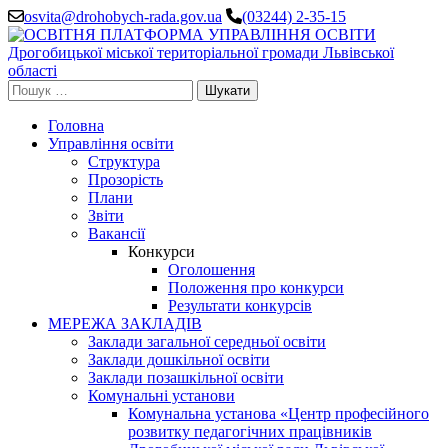
Перейти
osvita@drohobych-rada.gov.ua
(03244) 2-35-15
до
вмісту
(натисніть
Enter)
Пошук:
Головна
Управління освіти
Структура
Прозорість
Плани
Звіти
Вакансії
Конкурси
Оголошення
Положення про конкурси
Результати конкурсів
МЕРЕЖА ЗАКЛАДІВ
Заклади загальної середньої освіти
Заклади дошкільної освіти
Заклади позашкільної освіти
Комунальні установи
Комунальна установа «Центр професійного
розвитку педагогічних працівників