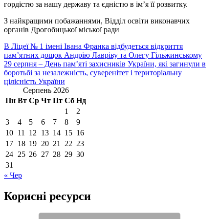
гордістю за нашу державу та єдністю в ім’я її розвитку.
З найкращими побажаннями, Відділ освіти виконавчих
органів Дрогобицької міської ради
Навігація
В Ліцеї № 1 імені Івана Франка відбудеться відкриття
пам’ятних дощок Андрію Лавріву та Олегу Гільжинському
записів
29 серпня – День пам’яті захисників України, які загинули в
боротьбі за незалежність, суверенітет і територіальну
цілісність України
Серпень 2026
Пн
Вт
Ср
Чт
Пт
Сб
Нд
1
2
3
4
5
6
7
8
9
10
11
12
13
14
15
16
17
18
19
20
21
22
23
24
25
26
27
28
29
30
31
« Чер
Корисні ресурси