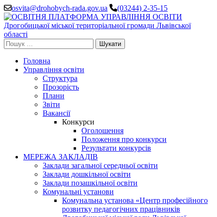
Перейти
osvita@drohobych-rada.gov.ua
(03244) 2-35-15
до
вмісту
(натисніть
Enter)
Пошук:
Головна
Управління освіти
Структура
Прозорість
Плани
Звіти
Вакансії
Конкурси
Оголошення
Положення про конкурси
Результати конкурсів
МЕРЕЖА ЗАКЛАДІВ
Заклади загальної середньої освіти
Заклади дошкільної освіти
Заклади позашкільної освіти
Комунальні установи
Комунальна установа «Центр професійного
розвитку педагогічних працівників