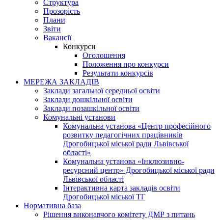
Структура
Прозорість
Плани
Звіти
Вакансії
Конкурси
Оголошення
Положення про конкурси
Результати конкурсів
МЕРЕЖА ЗАКЛАДІВ
Заклади загальної середньої освіти
Заклади дошкільної освіти
Заклади позашкільної освіти
Комунальні установи
Комунальна установа «Центр професійного
розвитку педагогічних працівників
Дрогобицької міської ради Львівської
області»
Комунальна установа «Інклюзивно-
ресурсний центр» Дрогобицької міської ради
Львівської області
Інтерактивна карта закладів освіти
Дрогобицької міської ТГ
Нормативна база
Рішення виконавчого комітету ДМР з питань