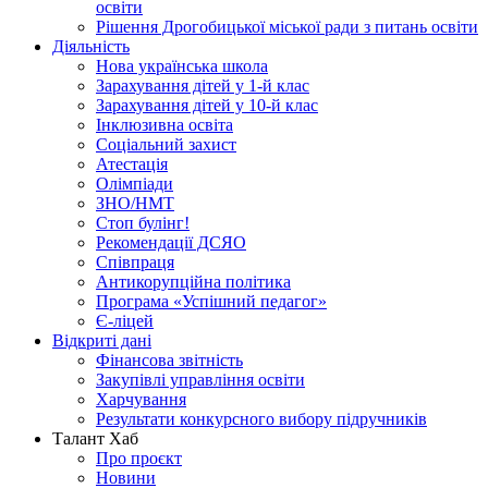
освіти
Рішення Дрогобицької міської ради з питань освіти
Діяльність
Нова українська школа
Зарахування дітей у 1-й клас
Зарахування дітей у 10-й клас
Інклюзивна освіта
Соціальний захист
Атестація
Олімпіади
ЗНО/НМТ
Стоп булінг!
Рекомендації ДСЯО
Співпраця
Антикорупційна політика
Програма «Успішний педагог»
Є-ліцей
Відкриті дані
Фінансова звітність
Закупівлі управління освіти
Харчування
Результати конкурсного вибору підручників
Талант Хаб
Про проєкт
Новини