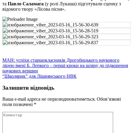
та
Павло Саламага
(у ролі Лукаша) підготували сценку з
відомого твору «Лісова пісня».
Навігація
МАН: успіхи старшокласників Дрогобицького наукового
ліцею імені Б. Лепкого – перші кроки на шляху до підкорення
записів
наукових вершин
“Школярик” для Лішнянського НВК
Залишити відповідь
Ваша e-mail адреса не оприлюднюватиметься.
Обов’язкові
поля позначені
*
Коментар