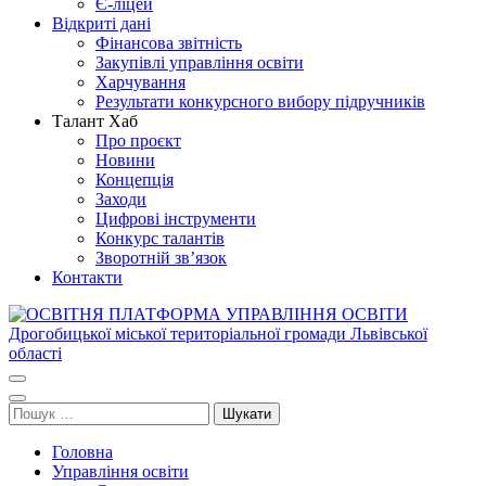
Є-ліцей
Відкриті дані
Фінансова звітність
Закупівлі управління освіти
Харчування
Результати конкурсного вибору підручників
Талант Хаб
Про проєкт
Новини
Концепція
Заходи
Цифрові інструменти
Конкурс талантів
Зворотній зв’язок
Контакти
ОСВІТНЯ ПЛАТФОРМА УПРАВЛІННЯ ОСВІТИ
Освіта Дрогобича
Дрогобицької міської територіальної громади Львівської області
Пошук:
Головна
Управління освіти