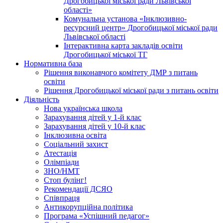
Дрогобицької міської ради Львівської
області»
Комунальна установа «Інклюзивно-
ресурсний центр» Дрогобицької міської ради
Львівської області
Інтерактивна карта закладів освіти
Дрогобицької міської ТГ
Нормативна база
Рішення виконавчого комітету ДМР з питань
освіти
Рішення Дрогобицької міської ради з питань освіти
Діяльність
Нова українська школа
Зарахування дітей у 1-й клас
Зарахування дітей у 10-й клас
Інклюзивна освіта
Соціальний захист
Атестація
Олімпіади
ЗНО/НМТ
Стоп булінг!
Рекомендації ДСЯО
Співпраця
Антикорупційна політика
Програма «Успішний педагог»