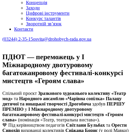
Концепція
Заходи
Цифрові інструменти
Конкурс талантів
Зворотній зв’язок
Контакти
(03244) 2-35-15
osvita@drohobych-rada.gov.ua
ПДЮТ — переможець у І
Міжнародному двотуровому
багатожанровому фестивалі-конкурсі
мистецтв «Героям слава»
Спільний проєкт
Зразкового художнього колективу «Театр
мод»
та
Народного ансамблю «Чарівна сопілка»
Палацу
дитячої та юнацької творчості Дрогобича
здобув
ПЕРШУ
ПРЕМІЮ
у
І Міжнародному двотуровому
багатожанровому фестивалі-конкурсі мистецтв «Героям
слава»
(номінація «Театр, театральна вистава»).
💙 Під керівництвом педагогів
Світлани Бульбах
та
Орести
Сивохіп
вихованці колективів
Сніжана Борис
(у ролі Мавки)