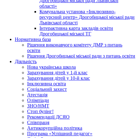
Дрогобицької міської ради Львівської
області»
Комунальна установа «Інклюзивно-
ресурсний центр» Дрогобицької міської ради
Львівської області
Інтерактивна карта закладів освіти
Дрогобицької міської ТГ
Нормативна база
Рішення виконавчого комітету ДМР з питань
освіти
Рішення Дрогобицької міської ради з питань освіти
Діяльність
Нова українська школа
Зарахування дітей у 1-й клас
Зарахування дітей у 10-й клас
Інклюзивна освіта
Соціальний захист
Атестація
Олімпіади
ЗНО/НМТ
Стоп булінг!
Рекомендації ДСЯО
Співпраця
Антикорупційна політика
Програма «Успішний педагог»