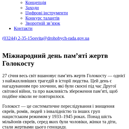
Концепція
Заходи
Цифрові інструменти
Конкурс талантів
Зворотній зв’язок
Контакти
(03244) 2-35-15
osvita@drohobych-rada.gov.ua
Міжнародний день пам’яті жертв
Голокосту
27 січня весь світ вшановує пам’ять жертв Голокосту — однієї
з найжахливіших трагедій в історії людства. Цей день є
нагадуванням про злочини, які були скоєні під час Другої
світової війни, та про важливість збереження пам’яті, щоб
подібне ніколи не повторилося.
Голокост — це систематичне переслідування і знищення
євреїв, ромів, людей з інвалідністю та інших груп
нацистським режимом у 1933–1945 роках. Понад шість
мільйонів євреїв, серед яких були чоловіки, жінки та діти,
стали жертвами цього геноциду.