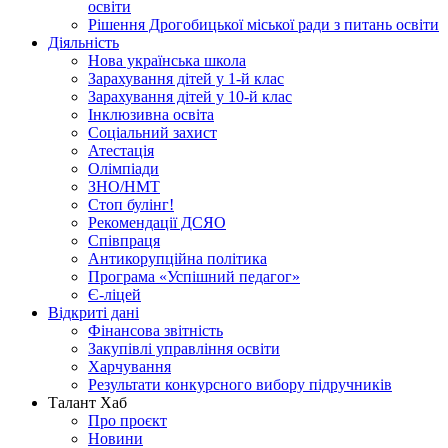
освіти
Рішення Дрогобицької міської ради з питань освіти
Діяльність
Нова українська школа
Зарахування дітей у 1-й клас
Зарахування дітей у 10-й клас
Інклюзивна освіта
Соціальний захист
Атестація
Олімпіади
ЗНО/НМТ
Стоп булінг!
Рекомендації ДСЯО
Співпраця
Антикорупційна політика
Програма «Успішний педагог»
Є-ліцей
Відкриті дані
Фінансова звітність
Закупівлі управління освіти
Харчування
Результати конкурсного вибору підручників
Талант Хаб
Про проєкт
Новини