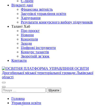
Є-ліцей
Відкриті дані
Фінансова звітність
Закупівлі управління освіти
Харчування
Результати конкурсного вибору підручників
Талант Хаб
Про проєкт
Новини
Концепція
Заходи
Цифрові інструменти
Конкурс талантів
Зворотній зв’язок
Контакти
ОСВІТНЯ ПЛАТФОРМА УПРАВЛІННЯ ОСВІТИ
Освіта Дрогобича
Дрогобицької міської територіальної громади Львівської області
Пошук:
Головна
Управління освіти