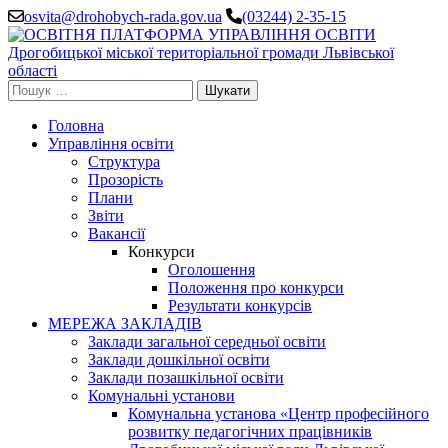
Перейти
osvita@drohobych-rada.gov.ua
(03244) 2-35-15
до
вмісту
(натисніть
Enter)
Пошук:
Головна
Управління освіти
Структура
Прозорість
Плани
Звіти
Вакансії
Конкурси
Оголошення
Положення про конкурси
Результати конкурсів
МЕРЕЖА ЗАКЛАДІВ
Заклади загальної середньої освіти
Заклади дошкільної освіти
Заклади позашкільної освіти
Комунальні установи
Комунальна установа «Центр професійного
розвитку педагогічних працівників