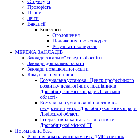
Структура
Прозорість
Плани
Звіти
Вакансії
Конкурси
Оголошення
Положення про конкурси
Результати конкурсів
МЕРЕЖА ЗАКЛАДІВ
Заклади загальної середньої освіти
Заклади дошкільної освіти
Заклади позашкільної освіти
Комунальні установи
Комунальна установа «Центр професійного
розвитку педагогічних працівників
Дрогобицької міської ради Львівської
області»
Комунальна установа «Інклюзивно-
ресурсний центр» Дрогобицької міської ради
Львівської області
Інтерактивна карта закладів освіти
Дрогобицької міської ТГ
Нормативна база
Рішення виконавчого комітету ДМР з питань