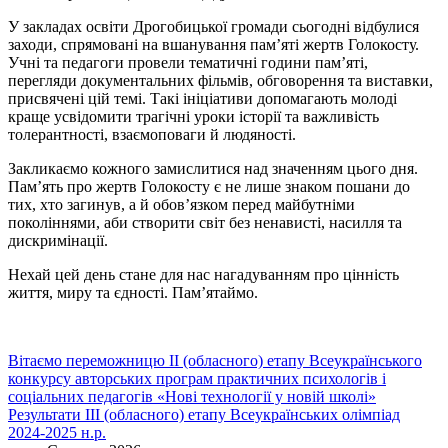
У закладах освіти Дрогобицької громади сьогодні відбулися
заходи, спрямовані на вшанування пам’яті жертв Голокосту.
Учні та педагоги провели тематичні години пам’яті,
перегляди документальних фільмів, обговорення та виставки,
присвячені цій темі. Такі ініціативи допомагають молоді
краще усвідомити трагічні уроки історії та важливість
толерантності, взаємоповаги й людяності.
Закликаємо кожного замислитися над значенням цього дня.
Пам’ять про жертв Голокосту є не лише знаком пошани до
тих, хто загинув, а й обов’язком перед майбутніми
поколіннями, аби створити світ без ненависті, насилля та
дискримінації.
Нехай цей день стане для нас нагадуванням про цінність
життя, миру та єдності. Пам’ятаймо.
Навігація
Вітаємо переможницю ІІ (обласного) етапу Всеукраїнського
конкурсу авторських програм практичних психологів і
записів
соціальних педагогів «Нові технології у новій школі»
Результати ІІІ (обласного) етапу Всеукраїнських олімпіад
2024-2025 н.р.