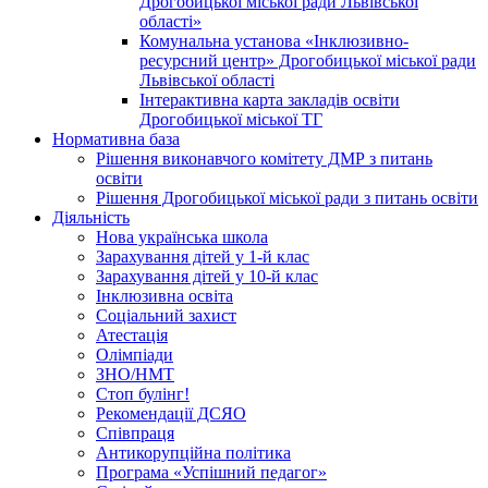
Дрогобицької міської ради Львівської
області»
Комунальна установа «Інклюзивно-
ресурсний центр» Дрогобицької міської ради
Львівської області
Інтерактивна карта закладів освіти
Дрогобицької міської ТГ
Нормативна база
Рішення виконавчого комітету ДМР з питань
освіти
Рішення Дрогобицької міської ради з питань освіти
Діяльність
Нова українська школа
Зарахування дітей у 1-й клас
Зарахування дітей у 10-й клас
Інклюзивна освіта
Соціальний захист
Атестація
Олімпіади
ЗНО/НМТ
Стоп булінг!
Рекомендації ДСЯО
Співпраця
Антикорупційна політика
Програма «Успішний педагог»