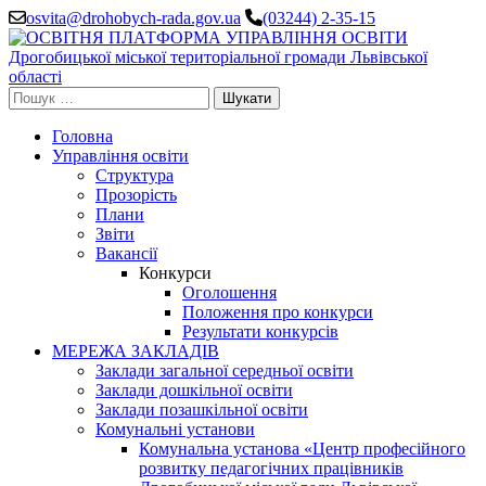
Перейти
osvita@drohobych-rada.gov.ua
(03244) 2-35-15
до
вмісту
(натисніть
Enter)
Пошук:
Головна
Управління освіти
Структура
Прозорість
Плани
Звіти
Вакансії
Конкурси
Оголошення
Положення про конкурси
Результати конкурсів
МЕРЕЖА ЗАКЛАДІВ
Заклади загальної середньої освіти
Заклади дошкільної освіти
Заклади позашкільної освіти
Комунальні установи
Комунальна установа «Центр професійного
розвитку педагогічних працівників