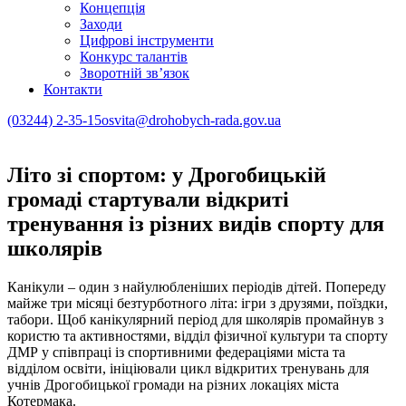
Концепція
Заходи
Цифрові інструменти
Конкурс талантів
Зворотній зв’язок
Контакти
(03244) 2-35-15
osvita@drohobych-rada.gov.ua
Літо зі спортом: у Дрогобицькій
громаді стартували відкриті
тренування із різних видів спорту для
школярів
Канікули – один з найулюбленіших періодів дітей. Попереду
майже три місяці безтурботного літа: ігри з друзями, поїздки,
табори. Щоб канікулярний період для школярів промайнув з
користю та активностями, відділ фізичної культури та спорту
ДМР у співпраці із спортивними федераціями міста та
відділом освіти, ініціювали цикл відкритих тренувань для
учнів Дрогобицької громади на різних локаціях міста
Котермака.