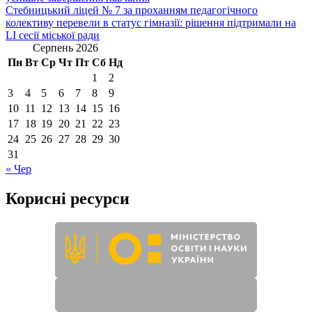
записів
Стебницький ліцей № 7 за проханням педагогічного
колективу перевели в статус гімназії: рішення підтримали на
LI сесії міської ради
Серпень 2026
Пн
Вт
Ср
Чт
Пт
Сб
Нд
1
2
3
4
5
6
7
8
9
10
11
12
13
14
15
16
17
18
19
20
21
22
23
24
25
26
27
28
29
30
31
« Чер
Корисні ресурси