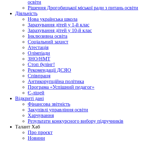
освіти
Рішення Дрогобицької міської ради з питань освіти
Діяльність
Нова українська школа
Зарахування дітей у 1-й клас
Зарахування дітей у 10-й клас
Інклюзивна освіта
Соціальний захист
Атестація
Олімпіади
ЗНО/НМТ
Стоп булінг!
Рекомендації ДСЯО
Співпраця
Антикорупційна політика
Програма «Успішний педагог»
Є-ліцей
Відкриті дані
Фінансова звітність
Закупівлі управління освіти
Харчування
Результати конкурсного вибору підручників
Талант Хаб
Про проєкт
Новини