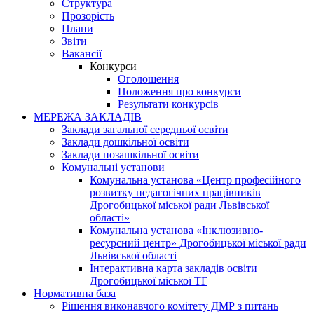
Структура
Прозорість
Плани
Звіти
Вакансії
Конкурси
Оголошення
Положення про конкурси
Результати конкурсів
МЕРЕЖА ЗАКЛАДІВ
Заклади загальної середньої освіти
Заклади дошкільної освіти
Заклади позашкільної освіти
Комунальні установи
Комунальна установа «Центр професійного
розвитку педагогічних працівників
Дрогобицької міської ради Львівської
області»
Комунальна установа «Інклюзивно-
ресурсний центр» Дрогобицької міської ради
Львівської області
Інтерактивна карта закладів освіти
Дрогобицької міської ТГ
Нормативна база
Рішення виконавчого комітету ДМР з питань