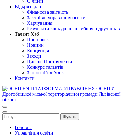
Є-ліцей
Відкриті дані
Фінансова звітність
Закупівлі управління освіти
Харчування
Результати конкурсного вибору підручників
Талант Хаб
Про проєкт
Новини
Концепція
Заходи
Цифрові інструменти
Конкурс талантів
Зворотній зв’язок
Контакти
ОСВІТНЯ ПЛАТФОРМА УПРАВЛІННЯ ОСВІТИ
Освіта Дрогобича
Дрогобицької міської територіальної громади Львівської області
Пошук:
Головна
Управління освіти