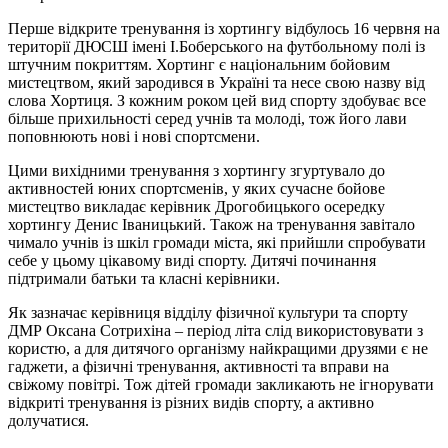
Перше відкрите тренування із хортингу відбулось 16 червня на
території ДЮСШ імені І.Боберського на футбольному полі із
штучним покриттям. Хортинг є національним бойовим
мистецтвом, який зародився в Україні та несе свою назву від
слова Хортиця. З кожним роком цей вид спорту здобуває все
більше прихильності серед учнів та молоді, тож його лави
поповнюють нові і нові спортсмени.
Цими вихідними тренування з хортингу згуртувало до
активностей юних спортсменів, у яких сучасне бойове
мистецтво викладає керівник Дрогобицького осередку
хортингу Денис Іваницький. Також на тренування завітало
чимало учнів із шкіл громади міста, які прийшли спробувати
себе у цьому цікавому виді спорту. Дитячі починання
підтримали батьки та класні керівники.
Як зазначає керівниця відділу фізичної культури та спорту
ДМР Оксана Сотрихіна – період літа слід використовувати з
користю, а для дитячого організму найкращими друзями є не
гаджети, а фізичні тренування, активності та вправи на
свіжому повітрі. Тож дітей громади закликають не ігнорувати
відкриті тренування із різних видів спорту, а активно
долучатися.