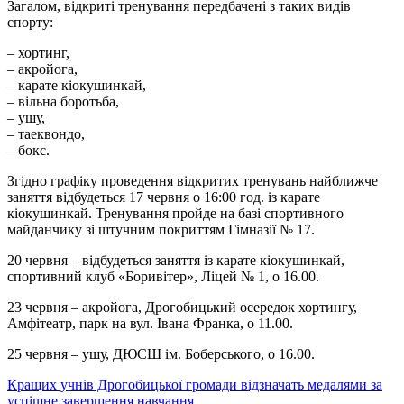
Загалом, відкриті тренування передбачені з таких видів
спорту:
– хортинг,
– акройога,
– карате кіокушинкай,
– вільна боротьба,
– ушу,
– таеквондо,
– бокс.
Згідно графіку проведення відкритих тренувань найближче
заняття відбудеться 17 червня о 16:00 год. із карате
кіокушинкай. Тренування пройде на базі спортивного
майданчику зі штучним покриттям Гімназії № 17.
20 червня – відбудеться заняття із карате кіокушинкай,
спортивний клуб «Боривітер», Ліцей № 1, о 16.00.
23 червня – акройога, Дрогобицький осередок хортингу,
Амфітеатр, парк на вул. Івана Франка, о 11.00.
25 червня – ушу, ДЮСШ ім. Боберського, о 16.00.
Навігація
Кращих учнів Дрогобицької громади відзначать медалями за
успішне завершення навчання