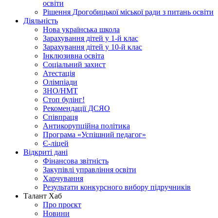
освіти
Рішення Дрогобицької міської ради з питань освіти
Діяльність
Нова українська школа
Зарахування дітей у 1-й клас
Зарахування дітей у 10-й клас
Інклюзивна освіта
Соціальний захист
Атестація
Олімпіади
ЗНО/НМТ
Стоп булінг!
Рекомендації ДСЯО
Співпраця
Антикорупційна політика
Програма «Успішний педагог»
Є-ліцей
Відкриті дані
Фінансова звітність
Закупівлі управління освіти
Харчування
Результати конкурсного вибору підручників
Талант Хаб
Про проєкт
Новини