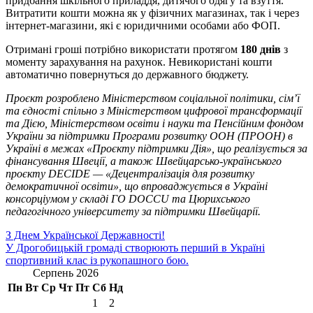
придбання шкільного приладдя, дитячого одягу та взуття.
Витратити кошти можна як у фізичних магазинах, так і через
інтернет-магазини, які є юридичними особами або ФОП.
Отримані гроші потрібно використати протягом
180 днів
з
моменту зарахування на рахунок. Невикористані кошти
автоматично повернуться до державного бюджету.
Проєкт розроблено Міністерством соціальної політики, сім’ї
та єдності спільно з Міністерством цифрової трансформації
та Дією, Міністерством освіти і науки та Пенсійним фондом
України за підтримки Програми розвитку ООН (ПРООН) в
Україні в межах «Проєкту підтримки Дія», що реалізується за
фінансування Швеції, а також Швейцарсько-українського
проєкту DECIDE — «Децентралізація для розвитку
демократичної освіти», що впроваджується в Україні
консорціумом у складі ГО DOCCU та Цюрихського
педагогічного університету за підтримки Швейцарії.
Навігація
З Днем Української Державності!
У Дрогобицькій громаді створюють перший в Україні
записів
спортивний клас із рукопашного бою.
Серпень 2026
Пн
Вт
Ср
Чт
Пт
Сб
Нд
1
2