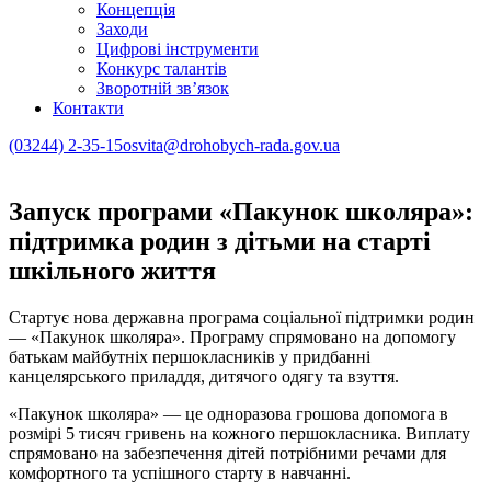
Концепція
Заходи
Цифрові інструменти
Конкурс талантів
Зворотній зв’язок
Контакти
(03244) 2-35-15
osvita@drohobych-rada.gov.ua
Запуск програми «Пакунок школяра»:
підтримка родин з дітьми на старті
шкільного життя
Стартує нова державна програма соціальної підтримки родин
— «Пакунок школяра». Програму спрямовано на допомогу
батькам майбутніх першокласників у придбанні
канцелярського приладдя, дитячого одягу та взуття.
«Пакунок школяра» — це одноразова грошова допомога в
розмірі 5 тисяч гривень на кожного першокласника. Виплату
спрямовано на забезпечення дітей потрібними речами для
комфортного та успішного старту в навчанні.