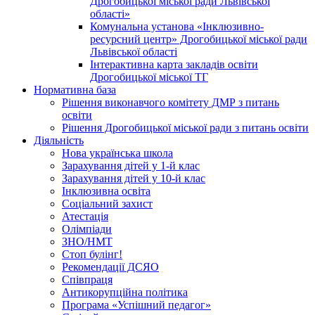
Дрогобицької міської ради Львівської
області»
Комунальна установа «Інклюзивно-
ресурсний центр» Дрогобицької міської ради
Львівської області
Інтерактивна карта закладів освіти
Дрогобицької міської ТГ
Нормативна база
Рішення виконавчого комітету ДМР з питань
освіти
Рішення Дрогобицької міської ради з питань освіти
Діяльність
Нова українська школа
Зарахування дітей у 1-й клас
Зарахування дітей у 10-й клас
Інклюзивна освіта
Соціальний захист
Атестація
Олімпіади
ЗНО/НМТ
Стоп булінг!
Рекомендації ДСЯО
Співпраця
Антикорупційна політика
Програма «Успішний педагог»