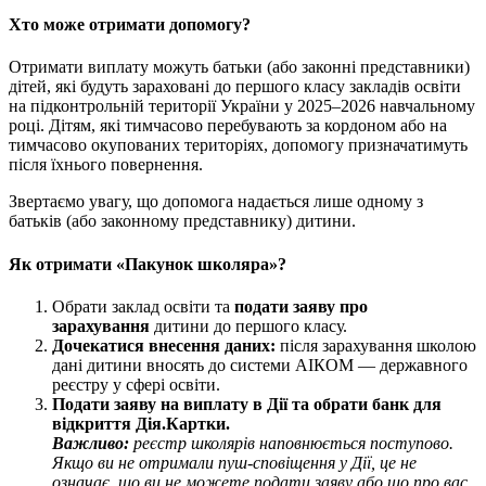
Хто може отримати допомогу?
Отримати виплату можуть батьки (або законні представники)
дітей, які будуть зараховані до першого класу закладів освіти
на підконтрольній території України у 2025–2026 навчальному
році. Дітям, які тимчасово перебувають за кордоном або на
тимчасово окупованих територіях, допомогу призначатимуть
після їхнього повернення.
Звертаємо увагу, що допомога надається лише одному з
батьків (або законному представнику) дитини.
Як отримати «Пакунок школяра»?
Обрати заклад освіти та
подати заяву про
зарахування
дитини до першого класу.
Дочекатися внесення даних:
після зарахування школою
дані дитини вносять до системи АІКОМ — державного
реєстру у сфері освіти.
Подати заяву на виплату в Дії та обрати банк для
відкриття Дія.Картки.
Важливо:
реєстр школярів наповнюється поступово.
Якщо ви не отримали пуш-сповіщення у Дії, це не
означає, що ви не можете подати заяву або що про вас