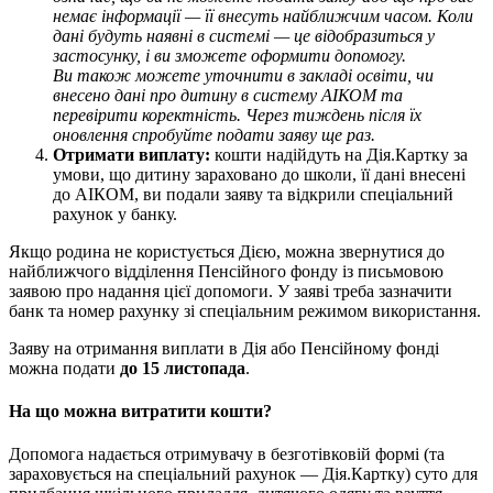
немає інформації — її внесуть найближчим часом. Коли
дані будуть наявні в системі — це відобразиться у
застосунку, і ви зможете оформити допомогу.
Ви також можете уточнити в закладі освіти, чи
внесено дані про дитину в систему АІКОМ та
перевірити коректність. Через тиждень після їх
оновлення спробуйте подати заяву ще раз.
Отримати виплату:
кошти надійдуть на Дія.Картку за
умови, що дитину зараховано до школи, її дані внесені
до АІКОМ, ви подали заяву та відкрили спеціальний
рахунок у банку.
Якщо родина не користується Дією, можна звернутися до
найближчого відділення Пенсійного фонду із письмовою
заявою про надання цієї допомоги. У заяві треба зазначити
банк та номер рахунку зі спеціальним режимом використання.
Заяву на отримання виплати в Дія або Пенсійному фонді
можна подати
до 15 листопада
.
На що можна витратити кошти?
Допомога надається отримувачу в безготівковій формі (та
зараховується на спеціальний рахунок — Дія.Картку) суто для