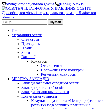
Перейти
osvita@drohobych-rada.gov.ua
(03244) 2-35-15
до
вмісту
(натисніть
Enter)
Пошук:
Головна
Управління освіти
Структура
Прозорість
Плани
Звіти
Вакансії
Конкурси
Оголошення
Положення про конкурси
Результати конкурсів
МЕРЕЖА ЗАКЛАДІВ
Заклади загальної середньої освіти
Заклади дошкільної освіти
Заклади позашкільної освіти
Комунальні установи
Комунальна установа «Центр професійного
розвитку педагогічних працівників