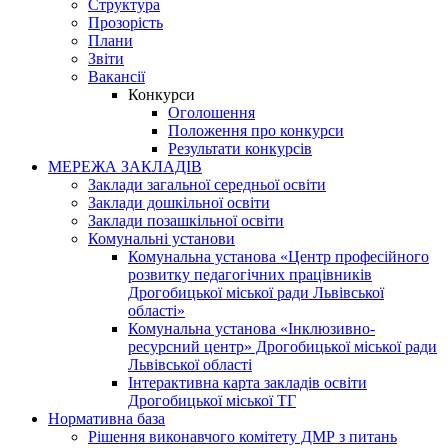
Структура
Прозорість
Плани
Звіти
Вакансії
Конкурси
Оголошення
Положення про конкурси
Результати конкурсів
МЕРЕЖА ЗАКЛАДІВ
Заклади загальної середньої освіти
Заклади дошкільної освіти
Заклади позашкільної освіти
Комунальні установи
Комунальна установа «Центр професійного
розвитку педагогічних працівників
Дрогобицької міської ради Львівської
області»
Комунальна установа «Інклюзивно-
ресурсний центр» Дрогобицької міської ради
Львівської області
Інтерактивна карта закладів освіти
Дрогобицької міської ТГ
Нормативна база
Рішення виконавчого комітету ДМР з питань