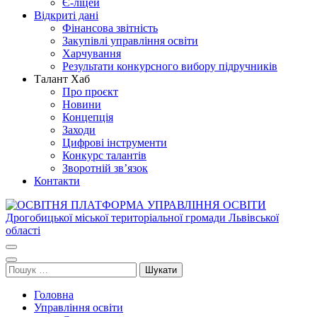
Є-ліцей
Відкриті дані
Фінансова звітність
Закупівлі управління освіти
Харчування
Результати конкурсного вибору підручників
Талант Хаб
Про проєкт
Новини
Концепція
Заходи
Цифрові інструменти
Конкурс талантів
Зворотній зв’язок
Контакти
ОСВІТНЯ ПЛАТФОРМА УПРАВЛІННЯ ОСВІТИ
Освіта Дрогобича
Дрогобицької міської територіальної громади Львівської області
Пошук:
Головна
Управління освіти