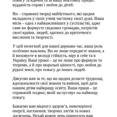
повагу та вдячність за вашу невтомну працю,
відданість справі і любов до дітей.
Ви – справжні творці майбутнього, які щодня
вкладають у своїх учнів частинку своєї душі. Ваша
місія – одна з найважливіших у суспільстві, адже
саме ви формуєте свідомих громадян, патріотів
своєї країни, людей, здатних до критичного
мислення та творчості.
У цей нелегкий для нашої держави час, ваша роль
особливо важлива. Ви не лише передаєте знання, а
й виховуєте в молоді стійкість, віру в себе та в
Україну. Ваші уроки – це не лише про формули та
теореми, а й про моральні цінності, про любов до
рідної землі, про повагу до інших людей.
Дякуємо вам за те, що ви щодня долаєте труднощі,
вдосконалюєте свої знання та вміння, щоб дати
нашим дітям найкращу освіту. Ваша праця – це
справжній подвиг, який заслуговує на найвищу
повагу.
Бажаємо вам міцного здоров’я, невичерпної
енергії, натхнення, творчих злетів та нових
досягнень. Нехай кожен день приносить вам