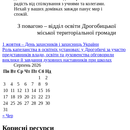
радість від спілкування з учнями та колегами.
Нехай у ваших домівках завжди панує мир і
спокій.
З повагою – відділ освіти Дрогобицької
міської територіальної громади
Навігація
1 жовтня – День захисників і захисниць України
Роль капеланства в освітніх установах: у Дрогобичі за участю
записів
представників влади, освіти та духовенства обговорили
виклики й завдання духовних наставників при школах
Серпень 2026
Пн
Вт
Ср
Чт
Пт
Сб
Нд
1
2
3
4
5
6
7
8
9
10
11
12
13
14
15
16
17
18
19
20
21
22
23
24
25
26
27
28
29
30
31
« Чер
Корисні ресурси