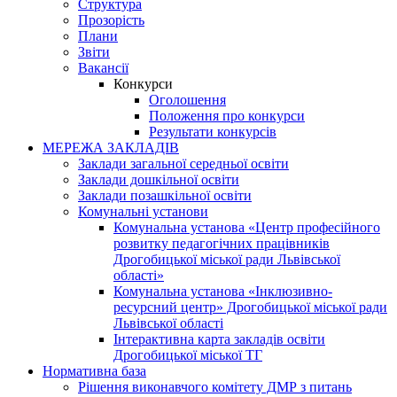
Структура
Прозорість
Плани
Звіти
Вакансії
Конкурси
Оголошення
Положення про конкурси
Результати конкурсів
МЕРЕЖА ЗАКЛАДІВ
Заклади загальної середньої освіти
Заклади дошкільної освіти
Заклади позашкільної освіти
Комунальні установи
Комунальна установа «Центр професійного
розвитку педагогічних працівників
Дрогобицької міської ради Львівської
області»
Комунальна установа «Інклюзивно-
ресурсний центр» Дрогобицької міської ради
Львівської області
Інтерактивна карта закладів освіти
Дрогобицької міської ТГ
Нормативна база
Рішення виконавчого комітету ДМР з питань