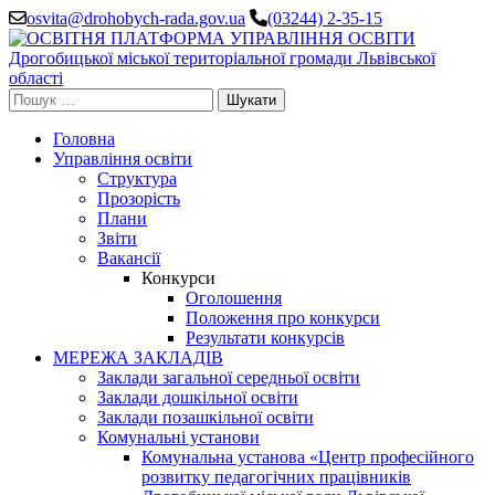
Перейти
osvita@drohobych-rada.gov.ua
(03244) 2-35-15
до
вмісту
(натисніть
Enter)
Пошук:
Головна
Управління освіти
Структура
Прозорість
Плани
Звіти
Вакансії
Конкурси
Оголошення
Положення про конкурси
Результати конкурсів
МЕРЕЖА ЗАКЛАДІВ
Заклади загальної середньої освіти
Заклади дошкільної освіти
Заклади позашкільної освіти
Комунальні установи
Комунальна установа «Центр професійного
розвитку педагогічних працівників