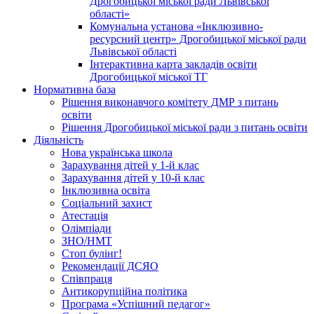
Дрогобицької міської ради Львівської
області»
Комунальна установа «Інклюзивно-
ресурсний центр» Дрогобицької міської ради
Львівської області
Інтерактивна карта закладів освіти
Дрогобицької міської ТГ
Нормативна база
Рішення виконавчого комітету ДМР з питань
освіти
Рішення Дрогобицької міської ради з питань освіти
Діяльність
Нова українська школа
Зарахування дітей у 1-й клас
Зарахування дітей у 10-й клас
Інклюзивна освіта
Соціальний захист
Атестація
Олімпіади
ЗНО/НМТ
Стоп булінг!
Рекомендації ДСЯО
Співпраця
Антикорупційна політика
Програма «Успішний педагог»