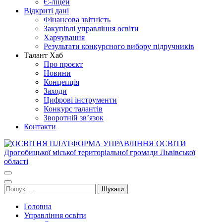
Є-ліцей
Відкриті дані
Фінансова звітність
Закупівлі управління освіти
Харчування
Результати конкурсного вибору підручників
Талант Хаб
Про проєкт
Новини
Концепція
Заходи
Цифрові інструменти
Конкурс талантів
Зворотній зв’язок
Контакти
ОСВІТНЯ ПЛАТФОРМА УПРАВЛІННЯ ОСВІТИ
Освіта Дрогобича
Дрогобицької міської територіальної громади Львівської області
Пошук:
Головна
Управління освіти