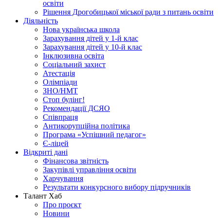
освіти
Рішення Дрогобицької міської ради з питань освіти
Діяльність
Нова українська школа
Зарахування дітей у 1-й клас
Зарахування дітей у 10-й клас
Інклюзивна освіта
Соціальний захист
Атестація
Олімпіади
ЗНО/НМТ
Стоп булінг!
Рекомендації ДСЯО
Співпраця
Антикорупційна політика
Програма «Успішний педагог»
Є-ліцей
Відкриті дані
Фінансова звітність
Закупівлі управління освіти
Харчування
Результати конкурсного вибору підручників
Талант Хаб
Про проєкт
Новини