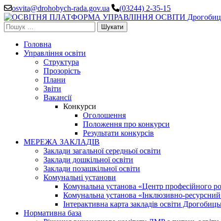
Перейти
osvita@drohobych-rada.gov.ua
(03244) 2-35-15
до
вмісту
Пошук:
(натисніть
Enter)
Головна
Управління освіти
Структура
Прозорість
Плани
Звіти
Вакансії
Конкурси
Оголошення
Положення про конкурси
Результати конкурсів
МЕРЕЖА ЗАКЛАДІВ
Заклади загальної середньої освіти
Заклади дошкільної освіти
Заклади позашкільної освіти
Комунальні установи
Комунальна установа «Центр професійного роз
Комунальна установа «Інклюзивно-ресурсний ц
Інтерактивна карта закладів освіти Дрогобицьк
Нормативна база