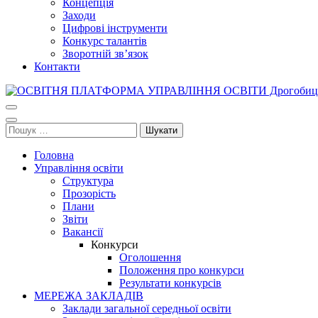
Концепція
Заходи
Цифрові інструменти
Конкурс талантів
Зворотній зв’язок
Контакти
ОСВІТНЯ ПЛАТФОРМА УПРАВЛІННЯ ОСВІТИ Дрогобицької міськ
Освіта Дрогобича
Пошук:
Головна
Управління освіти
Структура
Прозорість
Плани
Звіти
Вакансії
Конкурси
Оголошення
Положення про конкурси
Результати конкурсів
МЕРЕЖА ЗАКЛАДІВ
Заклади загальної середньої освіти