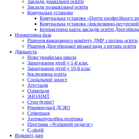
Заклади дошкільної освіти
Заклади позашкільної освіти
Комунальні установи
Комунальна установа «Центр професійного роз
Комунальна установа «Інклюзивно-ресурсний ц
Інтерактивна карта закладів освіти Дрогобицьк
Нормативна база
Рішення виконавчого комітету ДМР з питань освіти
Рішення Дрогобицької міської ради з питань освіти
Діяльність
Нова українська школа
Зарахування дітей у 1-й клас
Зарахування дітей у 10-й клас
Інклюзивна освіта
Соціальний захист
Атестація
Олімпіади
ЗНО/НМТ
Стоп булінг!
Рекомендації ДСЯО
Співпраця
Антикорупційна політика
Програма «Успішний педагог»
Є-ліцей
Відкриті дані