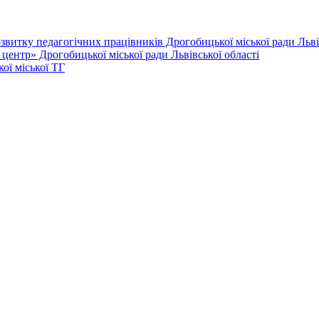
витку педагогічних працівників Дрогобицької міської ради Львів
ентр» Дрогобицької міської ради Львівської області
ої міської ТГ