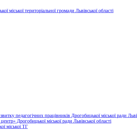
витку педагогічних працівників Дрогобицької міської ради Львів
ентр» Дрогобицької міської ради Львівської області
ої міської ТГ