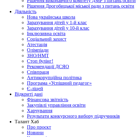
Рішення виконавчого комітету ДМР з питань освіти
Рішення Дрогобицької міської ради з питань освіти
Діяльність
Нова українська школа
Зарахування дітей у 1-й клас
Зарахування дітей у 10-й клас
Інклюзивна освіта
Соціальний захист
Атестація
Олімпіади
ЗНО/НМТ
Стоп булінг!
Рекомендації ДСЯО
Співпраця
Антикорупційна політика
Програма «Успішний педагог»
Є-ліцей
Відкриті дані
Фінансова звітність
Закупівлі управління освіти
Харчування
Результати конкурсного вибору підручників
Талант Хаб
Про проєкт
Новини