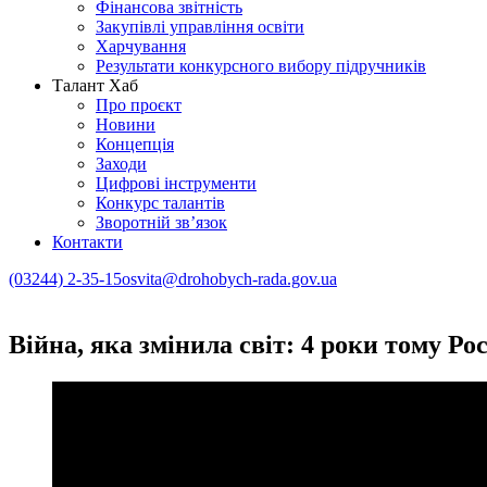
Фінансова звітність
Закупівлі управління освіти
Харчування
Результати конкурсного вибору підручників
Талант Хаб
Про проєкт
Новини
Концепція
Заходи
Цифрові інструменти
Конкурс талантів
Зворотній зв’язок
Контакти
(03244) 2-35-15
osvita@drohobych-rada.gov.ua
Війна, яка змінила світ: 4 роки тому Р