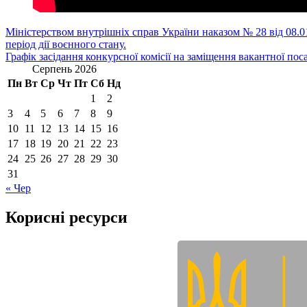
Навігація
Міністерством внутрішніх справ України наказом № 28 від 08.01
період дії воєнного стану.
записів
Графік засідання конкурсної комісії на заміщення вакантної пос
Серпень 2026
Пн
Вт
Ср
Чт
Пт
Сб
Нд
1
2
3
4
5
6
7
8
9
10
11
12
13
14
15
16
17
18
19
20
21
22
23
24
25
26
27
28
29
30
31
« Чер
Корисні ресурси