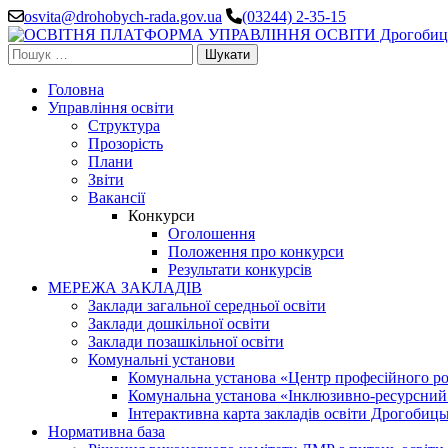
Перейти
osvita@drohobych-rada.gov.ua
(03244) 2-35-15
до
вмісту
Пошук:
(натисніть
Enter)
Головна
Управління освіти
Структура
Прозорість
Плани
Звіти
Вакансії
Конкурси
Оголошення
Положення про конкурси
Результати конкурсів
МЕРЕЖА ЗАКЛАДІВ
Заклади загальної середньої освіти
Заклади дошкільної освіти
Заклади позашкільної освіти
Комунальні установи
Комунальна установа «Центр професійного роз
Комунальна установа «Інклюзивно-ресурсний ц
Інтерактивна карта закладів освіти Дрогобицьк
Нормативна база