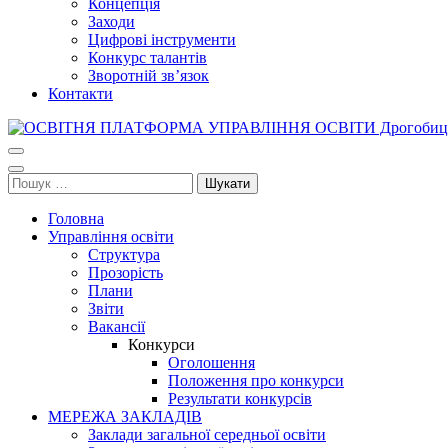
Концепція
Заходи
Цифрові інструменти
Конкурс талантів
Зворотній зв’язок
Контакти
ОСВІТНЯ ПЛАТФОРМА УПРАВЛІННЯ ОСВІТИ Дрогобицької міськ
Освіта Дрогобича
Пошук:
Головна
Управління освіти
Структура
Прозорість
Плани
Звіти
Вакансії
Конкурси
Оголошення
Положення про конкурси
Результати конкурсів
МЕРЕЖА ЗАКЛАДІВ
Заклади загальної середньої освіти