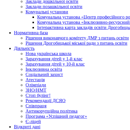
Заклади дошкільної освіти
Заклади позашкільної освіти
Комунальні установи
Комунальна установа «Центр професійного роз
Комунальна установа «Інклюзивно-ресурсний ц
Інтерактивна карта закладів освіти Дрогобицьк
Нормативна база
Рішення виконавчого комітету ДМР з питань освіти
Рішення Дрогобицької міської ради з питань освіти
Діяльність
Нова українська школа
Зарахування дітей у 1-й клас
Зарахування дітей у 10-й клас
Інклюзивна освіта
Соціальний захист
Атестація
Олімпіади
ЗНО/НМТ
Стоп булінг!
Рекомендації ДСЯО
Співпраця
Антикорупційна політика
Програма «Успішний педагог»
Є-ліцей
Відкриті дані