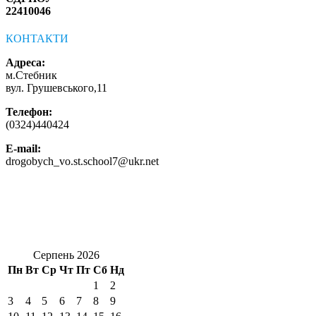
22410046
КОНТАКТИ
Адреса:
м.Стебник
вул. Грушевського,11
Телефон:
(0324)440424
E-mail:
drogobych_vo.st.school7@ukr.net
Серпень 2026
Пн
Вт
Ср
Чт
Пт
Сб
Нд
1
2
3
4
5
6
7
8
9