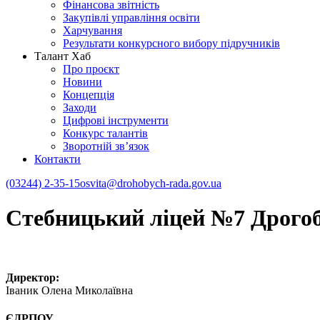
Фінансова звітність
Закупівлі управління освіти
Харчування
Результати конкурсного вибору підручників
Талант Хаб
Про проєкт
Новини
Концепція
Заходи
Цифрові інструменти
Конкурс талантів
Зворотній зв’язок
Контакти
(03244) 2-35-15
osvita@drohobych-rada.gov.ua
Стебницький ліцей №7 Дрогоби
Директор:
Іваник Олена Миколаївна
ЄДРПОУ