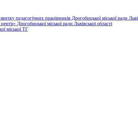
витку педагогічних працівників Дрогобицької міської ради Львів
ентр» Дрогобицької міської ради Львівської області
ої міської ТГ