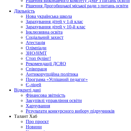
Рішення виконавчого комітету ДМР з питань освіти
Рішення Дрогобицької міської ради з питань освіти
Діяльність
Нова українська школа
Зарахування дітей у 1-й клас
Зарахування дітей у 10-й клас
Інклюзивна освіта
Соціальний захист
Атестація
Олімпіади
ЗНО/НМТ
Стоп булінг!
Рекомендації ДСЯО
Співпраця
Антикорупційна політика
Програма «Успішний педагог»
Є-ліцей
Відкриті дані
Фінансова звітність
Закупівлі управління освіти
Харчування
Результати конкурсного вибору підручників
Талант Хаб
Про проєкт
Новини