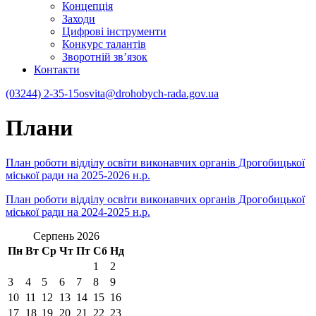
Концепція
Заходи
Цифрові інструменти
Конкурс талантів
Зворотній зв’язок
Контакти
(03244) 2-35-15
osvita@drohobych-rada.gov.ua
Плани
План роботи відділу освіти виконавчих органів Дрогобицької
міської ради на 2025-2026 н.р.
План роботи відділу освіти виконавчих органів Дрогобицької
міської ради на 2024-2025 н.р.
Серпень 2026
Пн
Вт
Ср
Чт
Пт
Сб
Нд
1
2
3
4
5
6
7
8
9
10
11
12
13
14
15
16
17
18
19
20
21
22
23