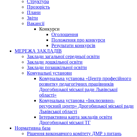
Структура
Прозорість
Плани
Звіти
Вакансії
Конкурси
Оголошення
Положення про конкурси
Результати конкурсів
МЕРЕЖА ЗАКЛАДІВ
Заклади загальної середньої освіти
Заклади дошкільної освіти
Заклади позашкільної освіти
Комунальні установи
Комунальна установа «Центр професійного
розвитку педагогічних працівників
Дрогобицької міської ради Львівської
області»
Комунальна установа «Інклюзивно-
ресурсний центр» Дрогобицької міської ради
Львівської області
Інтерактивна карта закладів освіти
Дрогобицької міської ТГ
Нормативна база
Рішення виконавчого комітету ДМР з питань