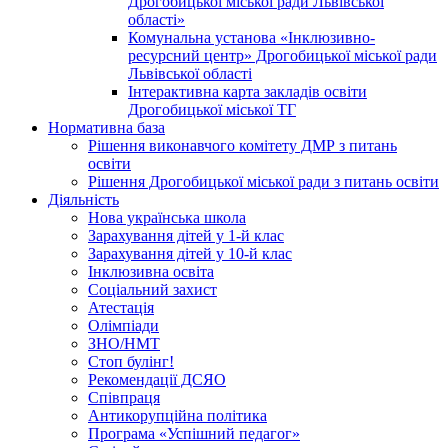
Дрогобицької міської ради Львівської
області»
Комунальна установа «Інклюзивно-
ресурсний центр» Дрогобицької міської ради
Львівської області
Інтерактивна карта закладів освіти
Дрогобицької міської ТГ
Нормативна база
Рішення виконавчого комітету ДМР з питань
освіти
Рішення Дрогобицької міської ради з питань освіти
Діяльність
Нова українська школа
Зарахування дітей у 1-й клас
Зарахування дітей у 10-й клас
Інклюзивна освіта
Соціальний захист
Атестація
Олімпіади
ЗНО/НМТ
Стоп булінг!
Рекомендації ДСЯО
Співпраця
Антикорупційна політика
Програма «Успішний педагог»