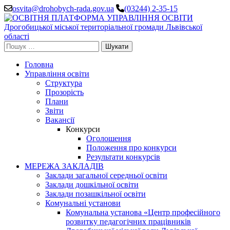
Перейти
osvita@drohobych-rada.gov.ua
(03244) 2-35-15
до
вмісту
(натисніть
Enter)
Пошук:
Головна
Управління освіти
Структура
Прозорість
Плани
Звіти
Вакансії
Конкурси
Оголошення
Положення про конкурси
Результати конкурсів
МЕРЕЖА ЗАКЛАДІВ
Заклади загальної середньої освіти
Заклади дошкільної освіти
Заклади позашкільної освіти
Комунальні установи
Комунальна установа «Центр професійного
розвитку педагогічних працівників