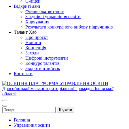
Є-ліцей
Відкриті дані
Фінансова звітність
Закупівлі управління освіти
Харчування
Результати конкурсного вибору підручників
Талант Хаб
Про проєкт
Новини
Концепція
Заходи
Цифрові інструменти
Конкурс талантів
Зворотній зв’язок
Контакти
ОСВІТНЯ ПЛАТФОРМА УПРАВЛІННЯ ОСВІТИ
Освіта Дрогобича
Дрогобицької міської територіальної громади Львівської області
Пошук:
Головна
Управління освіти