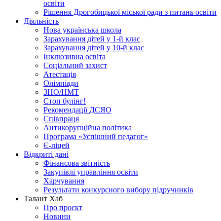
освіти
Рішення Дрогобицької міської ради з питань освіти
Діяльність
Нова українська школа
Зарахування дітей у 1-й клас
Зарахування дітей у 10-й клас
Інклюзивна освіта
Соціальний захист
Атестація
Олімпіади
ЗНО/НМТ
Стоп булінг!
Рекомендації ДСЯО
Співпраця
Антикорупційна політика
Програма «Успішний педагог»
Є-ліцей
Відкриті дані
Фінансова звітність
Закупівлі управління освіти
Харчування
Результати конкурсного вибору підручників
Талант Хаб
Про проєкт
Новини