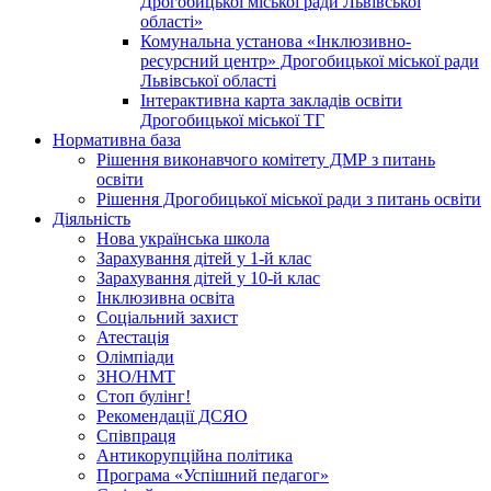
Дрогобицької міської ради Львівської
області»
Комунальна установа «Інклюзивно-
ресурсний центр» Дрогобицької міської ради
Львівської області
Інтерактивна карта закладів освіти
Дрогобицької міської ТГ
Нормативна база
Рішення виконавчого комітету ДМР з питань
освіти
Рішення Дрогобицької міської ради з питань освіти
Діяльність
Нова українська школа
Зарахування дітей у 1-й клас
Зарахування дітей у 10-й клас
Інклюзивна освіта
Соціальний захист
Атестація
Олімпіади
ЗНО/НМТ
Стоп булінг!
Рекомендації ДСЯО
Співпраця
Антикорупційна політика
Програма «Успішний педагог»