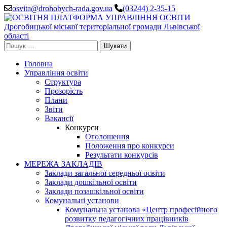
Перейти
osvita@drohobych-rada.gov.ua
(03244) 2-35-15
до
вмісту
(натисніть
Enter)
Пошук:
Головна
Управління освіти
Структура
Прозорість
Плани
Звіти
Вакансії
Конкурси
Оголошення
Положення про конкурси
Результати конкурсів
МЕРЕЖА ЗАКЛАДІВ
Заклади загальної середньої освіти
Заклади дошкільної освіти
Заклади позашкільної освіти
Комунальні установи
Комунальна установа «Центр професійного
розвитку педагогічних працівників