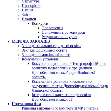
Структура
Прозорість
Плани
Звіти
Вакансії
Конкурси
Оголошення
Положення про конкурси
Результати конкурсів
МЕРЕЖА ЗАКЛАДІВ
Заклади загальної середньої освіти
Заклади дошкільної освіти
Заклади позашкільної освіти
Комунальні установи
Комунальна установа «Центр професійного
розвитку педагогічних працівників
Дрогобицької міської ради Львівської
області»
Комунальна установа «Інклюзивно-
ресурсний центр» Дрогобицької міської ради
Львівської області
Інтерактивна карта закладів освіти
Дрогобицької міської ТГ
Нормативна база
Рішення виконавчого комітету ДМР з питань