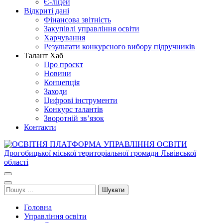
Є-ліцей
Відкриті дані
Фінансова звітність
Закупівлі управління освіти
Харчування
Результати конкурсного вибору підручників
Талант Хаб
Про проєкт
Новини
Концепція
Заходи
Цифрові інструменти
Конкурс талантів
Зворотній зв’язок
Контакти
ОСВІТНЯ ПЛАТФОРМА УПРАВЛІННЯ ОСВІТИ
Освіта Дрогобича
Дрогобицької міської територіальної громади Львівської області
Пошук:
Головна
Управління освіти