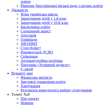
освіти
Рішення Дрогобицької міської ради з питань освіти
Діяльність
Нова українська школа
Зарахування дітей у 1-й клас
Зарахування дітей у 10-й клас
Інклюзивна освіта
Соціальний захист
Атестація
Олімпіади
ЗНО/НМТ
Стоп булінг!
Рекомендації ДСЯО
Співпраця
Антикорупційна політика
Програма «Успішний педагог»
Є-ліцей
Відкриті дані
Фінансова звітність
Закупівлі управління освіти
Харчування
Результати конкурсного вибору підручників
Талант Хаб
Про проєкт
Новини