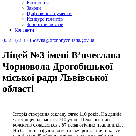
Концепція
Заходи
Цифрові інструменти
Конкурс талантів
Зворотній зв’язок
Контакти
(03244) 2-35-15
osvita@drohobych-rada.gov.ua
Ліцей №3 імені В’ячеслава
Чорновола Дрогобицької
міської ради Львівської
області
Історія створення закладу сягає 110 років. На даний
час у ліцеї навчається 710 учнів. Педагогічний
колектив складається з 87 педагогічних працівників.
На базі ліцею функціонують вечірні та заочні класи
єдині в нашій області, а також польська суботня