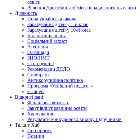
освіти
Рішення Дрогобицької міської ради з питань освіти
Діяльність
Нова українська школа
Зарахування дітей у 1-й клас
Зарахування дітей у 10-й клас
Інклюзивна освіта
Соціальний захист
Атестація
Олімпіади
ЗНО/НМТ
Стоп булінг!
Рекомендації ДСЯО
Співпраця
Антикорупційна політика
Програма «Успішний педагог»
Є-ліцей
Відкриті дані
Фінансова звітність
Закупівлі управління освіти
Харчування
Результати конкурсного вибору підручників
Талант Хаб
Про проєкт
Новини