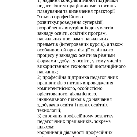
1) надання консультативної підтримки
педагогічним працівниками з питань
планування та визначення траєкторії
їхнього професійного
розвитку,проведення супервізії,
розроблення внутрішніх документів
закладу освіти, освітніх програм,
навчальних програм з навчальних
предметів (інтегрованих курсів), а також
особливостей організації освітнього
процесу у закладах освіти за різними
формами здобуття освіти, у тому числі з
використанням технологій дистанційного
навчання;
2) професійна підтримка педагогічних
працівників з питань впровадження
компетентнісного, особистісно
орієнтованого, діяльнісного,
інклюзивного підходів до навчання
здобувачів освіти і нових освітніх
технологій;
3) сприяння професійному розвитку
педагогічних працівників, зокрема
шляхом:
координації діяльності професійних