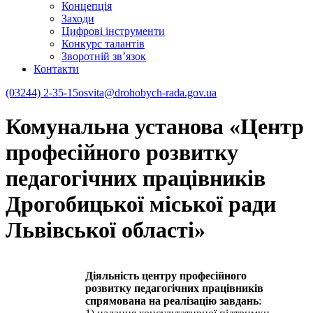
Концепція
Заходи
Цифрові інструменти
Конкурс талантів
Зворотній зв’язок
Контакти
(03244) 2-35-15
osvita@drohobych-rada.gov.ua
Комунальна установа «Центр
професійного розвитку
педагогічних працівників
Дрогобицької міської ради
Львівської області»
Діяльність центру професійного
розвитку педагогічних працівників
спрямована на реалізацію завдань
: