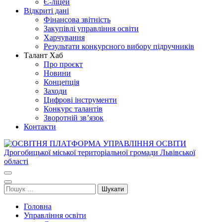
Є-ліцей
Відкриті дані
Фінансова звітність
Закупівлі управління освіти
Харчування
Результати конкурсного вибору підручників
Талант Хаб
Про проєкт
Новини
Концепція
Заходи
Цифрові інструменти
Конкурс талантів
Зворотній зв’язок
Контакти
ОСВІТНЯ ПЛАТФОРМА УПРАВЛІННЯ ОСВІТИ
Освіта Дрогобича
Дрогобицької міської територіальної громади Львівської області
Пошук:
Головна
Управління освіти