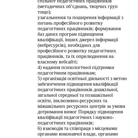
спільнот педагогічних працівників
(методичних об’єднань, творчих груп
тощо);
узагальнення та поширення інформації з
питань професійного розвитку
педагогічних працівників; формування
баз даних програм підвищення
кваліфікації, інших джерел інформації
(вебресурсів), необхідних для
професійного розвитку педагогічних
працівників, та їх оприлюднення на
власному вебсайті;
4) надання психологічної підтримки
педагогічним працівникам;
5) організація освітньої діяльності з метою
забезпечення підвищення кваліфікації
педагогічних працівників дошкільної,
загальної середньої та позашкільної
освіти, інклюзивно-ресурсних та
міжшкільних ресурсних центрів за умови
дотримання вимог Порядку підвищення
кваліфікації педагогічних і науково-
педагогічних працівників;
6) взаємодія та співпраця з місцевими
органами виконавчої влади, органами