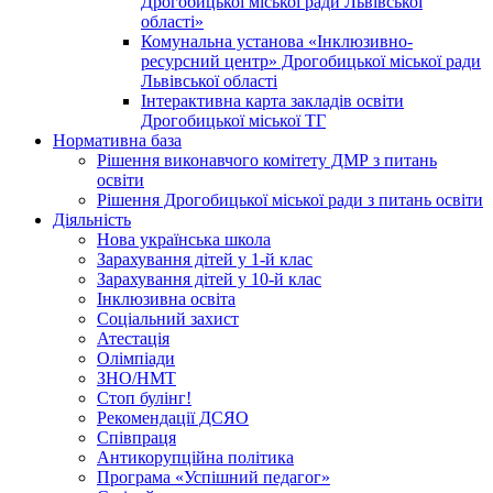
Дрогобицької міської ради Львівської
області»
Комунальна установа «Інклюзивно-
ресурсний центр» Дрогобицької міської ради
Львівської області
Інтерактивна карта закладів освіти
Дрогобицької міської ТГ
Нормативна база
Рішення виконавчого комітету ДМР з питань
освіти
Рішення Дрогобицької міської ради з питань освіти
Діяльність
Нова українська школа
Зарахування дітей у 1-й клас
Зарахування дітей у 10-й клас
Інклюзивна освіта
Соціальний захист
Атестація
Олімпіади
ЗНО/НМТ
Стоп булінг!
Рекомендації ДСЯО
Співпраця
Антикорупційна політика
Програма «Успішний педагог»