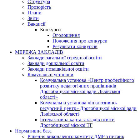
Структура
Прозорість
Плани
Звіти
Вакансії
Конкурси
Оголошення
Положення про конкурси
Результати конкурсів
МЕРЕЖА ЗАКЛАДІВ
Заклади загальної середньої освіти
Заклади дошкільної освіти
Заклади позашкільної освіти
Комунальні установи
Комунальна установа «Центр професійного
розвитку педагогічних працівників
Дрогобицької міської ради Львівської
області»
Комунальна установа «Інклюзивно-
ресурсний центр» Дрогобицької міської ради
Львівської області
Інтерактивна карта закладів освіти
Дрогобицької міської ТГ
Нормативна база
Рішення виконавчого комітету ДМР з питань