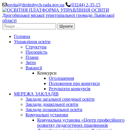
Перейти
osvita@drohobych-rada.gov.ua
(03244) 2-35-15
до
вмісту
(натисніть
Enter)
Пошук:
Головна
Управління освіти
Структура
Прозорість
Плани
Звіти
Вакансії
Конкурси
Оголошення
Положення про конкурси
Результати конкурсів
МЕРЕЖА ЗАКЛАДІВ
Заклади загальної середньої освіти
Заклади дошкільної освіти
Заклади позашкільної освіти
Комунальні установи
Комунальна установа «Центр професійного
розвитку педагогічних працівників