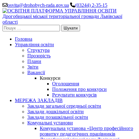
Перейти
osvita@drohobych-rada.gov.ua
(03244) 2-35-15
до
вмісту
(натисніть
Enter)
Пошук:
Головна
Управління освіти
Структура
Прозорість
Плани
Звіти
Вакансії
Конкурси
Оголошення
Положення про конкурси
Результати конкурсів
МЕРЕЖА ЗАКЛАДІВ
Заклади загальної середньої освіти
Заклади дошкільної освіти
Заклади позашкільної освіти
Комунальні установи
Комунальна установа «Центр професійного
розвитку педагогічних працівників