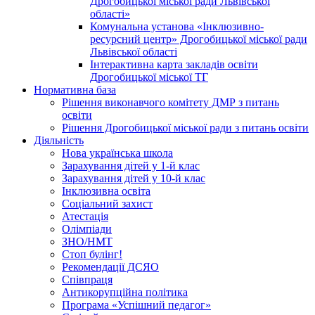
Дрогобицької міської ради Львівської
області»
Комунальна установа «Інклюзивно-
ресурсний центр» Дрогобицької міської ради
Львівської області
Інтерактивна карта закладів освіти
Дрогобицької міської ТГ
Нормативна база
Рішення виконавчого комітету ДМР з питань
освіти
Рішення Дрогобицької міської ради з питань освіти
Діяльність
Нова українська школа
Зарахування дітей у 1-й клас
Зарахування дітей у 10-й клас
Інклюзивна освіта
Соціальний захист
Атестація
Олімпіади
ЗНО/НМТ
Стоп булінг!
Рекомендації ДСЯО
Співпраця
Антикорупційна політика
Програма «Успішний педагог»