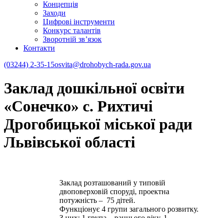
Концепція
Заходи
Цифрові інструменти
Конкурс талантів
Зворотній зв’язок
Контакти
(03244) 2-35-15
osvita@drohobych-rada.gov.ua
Заклад дошкільної освіти
«Сонечко» с. Рихтичі
Дрогобицької міської ради
Львівської області
Заклад розташований у типовій
двоповерховій споруді, проектна
потужність – 75 дітей.
Функціонує 4 групи загального розвитку.
З них: 1 група – раннього віку, 1 –