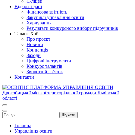
Є-ліцей
Відкриті дані
Фінансова звітність
Закупівлі управління освіти
Харчування
Результати конкурсного вибору підручників
Талант Хаб
Про проєкт
Новини
Концепція
Заходи
Цифрові інструменти
Конкурс талантів
Зворотній зв’язок
Контакти
ОСВІТНЯ ПЛАТФОРМА УПРАВЛІННЯ ОСВІТИ
Освіта Дрогобича
Дрогобицької міської територіальної громади Львівської області
Пошук:
Головна
Управління освіти