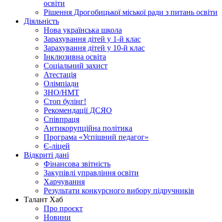
освіти
Рішення Дрогобицької міської ради з питань освіти
Діяльність
Нова українська школа
Зарахування дітей у 1-й клас
Зарахування дітей у 10-й клас
Інклюзивна освіта
Соціальний захист
Атестація
Олімпіади
ЗНО/НМТ
Стоп булінг!
Рекомендації ДСЯО
Співпраця
Антикорупційна політика
Програма «Успішний педагог»
Є-ліцей
Відкриті дані
Фінансова звітність
Закупівлі управління освіти
Харчування
Результати конкурсного вибору підручників
Талант Хаб
Про проєкт
Новини