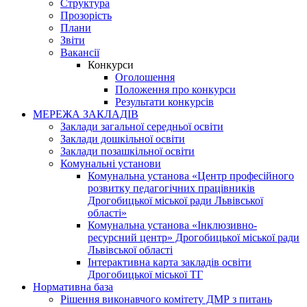
Структура
Прозорість
Плани
Звіти
Вакансії
Конкурси
Оголошення
Положення про конкурси
Результати конкурсів
МЕРЕЖА ЗАКЛАДІВ
Заклади загальної середньої освіти
Заклади дошкільної освіти
Заклади позашкільної освіти
Комунальні установи
Комунальна установа «Центр професійного
розвитку педагогічних працівників
Дрогобицької міської ради Львівської
області»
Комунальна установа «Інклюзивно-
ресурсний центр» Дрогобицької міської ради
Львівської області
Інтерактивна карта закладів освіти
Дрогобицької міської ТГ
Нормативна база
Рішення виконавчого комітету ДМР з питань